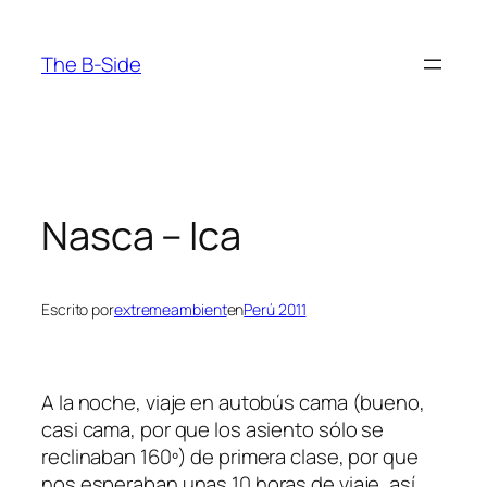
Saltar
al
The B-Side
contenido
Nasca – Ica
Escrito por
extremeambient
en
Perú 2011
A la noche, viaje en autobús cama (bueno,
casi cama, por que los asiento sólo se
reclinaban 160º) de primera clase, por que
nos esperaban unas 10 horas de viaje, así