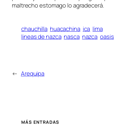
maltrecho estomago lo agradecerá.
chauchilla
huacachina
ica
lima
lineas de nazca
nasca
nazca
oasis
←
Arequipa
MÁS ENTRADAS