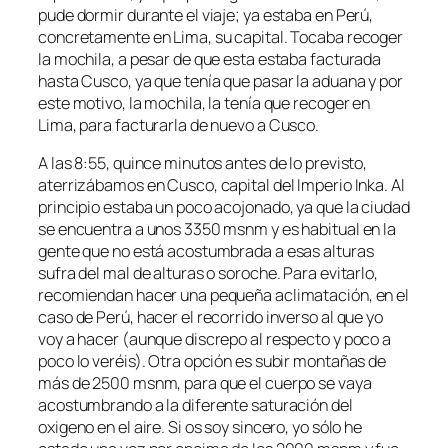
pude dormir durante el viaje; ya estaba en Perú,
concretamente en Lima, su capital. Tocaba recoger
la mochila, a pesar de que esta estaba facturada
hasta Cusco, ya que tenía que pasar la aduana y por
este motivo, la mochila, la tenía que recoger en
Lima, para facturarla de nuevo a Cusco.
A las 8:55, quince minutos antes de lo previsto,
aterrizábamos en Cusco, capital del Imperio Inka. Al
principio estaba un poco acojonado, ya que la ciudad
se encuentra a unos 3350 msnm y es habitual en la
gente que no está acostumbrada a esas alturas
sufra del mal de alturas o soroche. Para evitarlo,
recomiendan hacer una pequeña aclimatación, en el
caso de Perú, hacer el recorrido inverso al que yo
voy a hacer (aunque discrepo al respecto y poco a
poco lo veréis). Otra opción es subir montañas de
más de 2500 msnm, para que el cuerpo se vaya
acostumbrando a la diferente saturación del
oxigeno en el aire. Si os soy sincero, yo sólo he