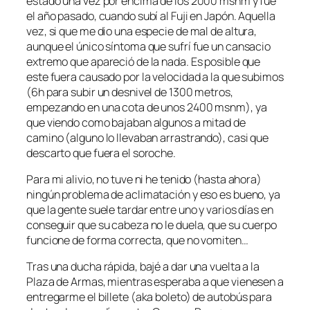
estado una vez por encima de los 2000 msnm y fue
el año pasado, cuando subí al Fuji en Japón. Aquella
vez, si que me dio una especie de mal de altura,
aunque el único síntoma que sufrí fue un cansacio
extremo que apareció de la nada. Es posible que
este fuera causado por la velocidad a la que subimos
(6h para subir un desnivel de 1300 metros,
empezando en una cota de unos 2400 msnm), ya
que viendo como bajaban algunos a mitad de
camino (alguno lo llevaban arrastrando), casi que
descarto que fuera el soroche.
Para mi alivio, no tuve ni he tenido (hasta ahora)
ningún problema de aclimatación y eso es bueno, ya
que la gente suele tardar entre uno y varios días en
conseguir que su cabeza no le duela, que su cuerpo
funcione de forma correcta, que no vomiten…
Tras una ducha rápida, bajé a dar una vuelta a la
Plaza de Armas, mientras esperaba a que vienesen a
entregarme el billete (aka boleto) de autobús para