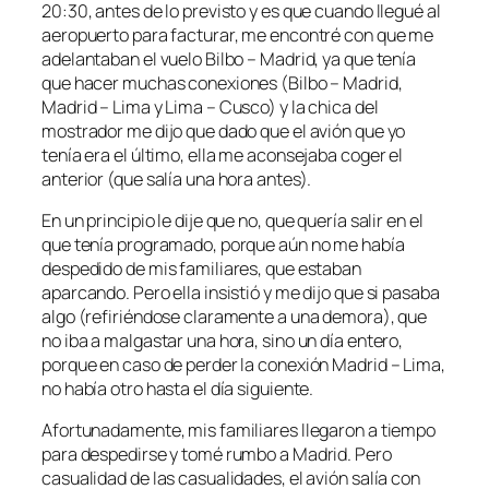
20:30, antes de lo previsto y es que cuando llegué al
aeropuerto para facturar, me encontré con que me
adelantaban el vuelo Bilbo – Madrid, ya que tenía
que hacer muchas conexiones (Bilbo – Madrid,
Madrid – Lima y Lima – Cusco) y la chica del
mostrador me dijo que dado que el avión que yo
tenía era el último, ella me aconsejaba coger el
anterior (que salía una hora antes).
En un principio le dije que no, que quería salir en el
que tenía programado, porque aún no me había
despedido de mis familiares, que estaban
aparcando. Pero ella insistió y me dijo que si pasaba
algo (refiriéndose claramente a una demora), que
no iba a malgastar una hora, sino un día entero,
porque en caso de perder la conexión Madrid – Lima,
no había otro hasta el día siguiente.
Afortunadamente, mis familiares llegaron a tiempo
para despedirse y tomé rumbo a Madrid. Pero
casualidad de las casualidades, el avión salía con