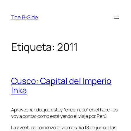
Saltar
al
The B-Side
contenido
Etiqueta:
2011
Cusco: Capital del Imperio
Inka
Aprovechando que estoy “encerrado” en el hotel, os
voy a contar como está yendo el viaje por Perú.
La aventura comenzó el viernes día 18 de junio a las