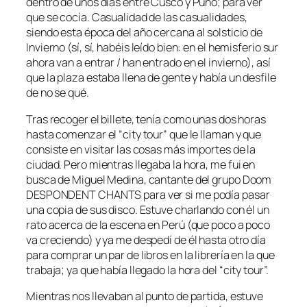
dentro de unos días entre Cusco y Puno; para ver
que se cocía. Casualidad de las casualidades,
siendo esta época del año cercana al solsticio de
Invierno (sí, sí, habéis leído bien: en el hemisferio sur
ahora van a entrar / han entrado en el invierno), así
que la plaza estaba llena de gente y había un desfile
de no se qué.
Tras recoger el billete, tenía como unas dos horas
hasta comenzar el “city tour” que le llaman y que
consiste en visitar las cosas más importes de la
ciudad. Pero mientras llegaba la hora, me fui en
busca de Miguel Medina, cantante del grupo Doom
DESPONDENT CHANTS para ver si me podía pasar
una copia de sus disco. Estuve charlando con él un
rato acerca de la escena en Perú (que poco a poco
va creciendo) y ya me despedí de él hasta otro día
para comprar un par de libros en la librería en la que
trabaja; ya que había llegado la hora del “city tour”.
Mientras nos llevaban al punto de partida, estuve