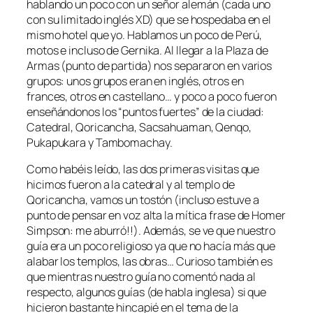
hablando un poco con un señor alemán (cada uno
con su limitado inglés XD) que se hospedaba en el
mismo hotel que yo. Hablamos un poco de Perú,
motos e incluso de Gernika. Al llegar a la Plaza de
Armas (punto de partida) nos separaron en varios
grupos: unos grupos eran en inglés, otros en
frances, otros en castellano… y poco a poco fueron
enseñándonos los “puntos fuertes” de la ciudad:
Catedral, Qoricancha, Sacsahuaman, Qenqo,
Pukapukara y Tambomachay.
Como habéis leído, las dos primeras visitas que
hicimos fueron a la catedral y al templo de
Qoricancha, vamos un tostón (incluso estuve a
punto de pensar en voz alta la mítica frase de Homer
Simpson: me aburró!!). Además, se ve que nuestro
guía era un poco religioso ya que no hacía más que
alabar los templos, las obras… Curioso también es
que mientras nuestro guía no comentó nada al
respecto, algunos guías (de habla inglesa) si que
hicieron bastante hincapié en el tema de la