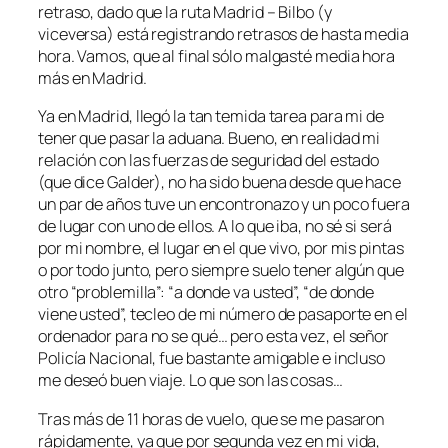
retraso, dado que la ruta Madrid – Bilbo (y
viceversa) está registrando retrasos de hasta media
hora. Vamos, que al final sólo malgasté media hora
más en Madrid.
Ya en Madrid, llegó la tan temida tarea para mi de
tener que pasar la aduana. Bueno, en realidad mi
relación con las fuerzas de seguridad del estado
(que dice Galder), no ha sido buena desde que hace
un par de años tuve un encontronazo y un poco fuera
de lugar con uno de ellos. A lo que iba, no sé si será
por mi nombre, el lugar en el que vivo, por mis pintas
o por todo junto, pero siempre suelo tener algún que
otro “problemilla”: “a donde va usted”, “de donde
viene usted”, tecleo de mi número de pasaporte en el
ordenador para no se qué… pero esta vez, el señor
Policía Nacional, fue bastante amigable e incluso
me deseó buen viaje. Lo que son las cosas…
Tras más de 11 horas de vuelo, que se me pasaron
rápidamente, ya que por segunda vez en mi vida,