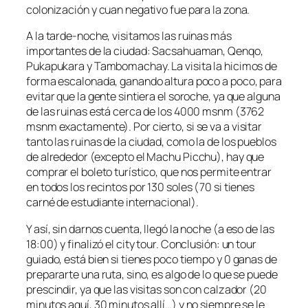
colonización y cuan negativo fue para la zona.
A la tarde-noche, visitamos las ruinas más
importantes de la ciudad: Sacsahuaman, Qenqo,
Pukapukara y Tambomachay. La visita la hicimos de
forma escalonada, ganando altura poco a poco, para
evitar que la gente sintiera el soroche, ya que alguna
de las ruinas está cerca de los 4000 msnm (3762
msnm exactamente). Por cierto, si se va a visitar
tanto las ruinas de la ciudad, como la de los pueblos
de alrededor (excepto el Machu Picchu), hay que
comprar el boleto turístico, que nos permite entrar
en todos los recintos por 130 soles (70 si tienes
carné de estudiante internacional).
Y así, sin darnos cuenta, llegó la noche (a eso de las
18:00) y finalizó el city tour. Conclusión: un tour
guiado, está bien si tienes poco tiempo y 0 ganas de
prepararte una ruta, sino, es algo de lo que se puede
prescindir, ya que las visitas son con calzador (20
minutos aquí, 30 minutos allí…) y no siempre se le