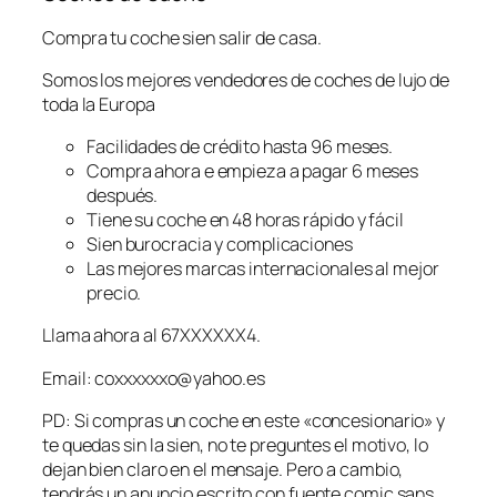
Compra tu coche sien salir de casa.
Somos los mejores vendedores de coches de lujo de
toda la Europa
Facilidades de crédito hasta 96 meses.
Compra ahora e empieza a pagar 6 meses
después.
Tiene su coche en 48 horas rápido y fácil
Sien burocracia y complicaciones
Las mejores marcas internacionales al mejor
precio.
Llama ahora al 67XXXXXX4.
Email:
coxxxxxxo@yahoo.es
PD: Si compras un coche en este «concesionario» y
te quedas sin la sien, no te preguntes el motivo, lo
dejan bien claro en el mensaje. Pero a cambio,
tendrás un anuncio escrito con fuente comic sans.