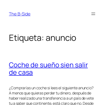
Saltar
al
The B-Side
contenido
Etiqueta:
anuncio
Coche de sueño sien salir
de casa
¿Comprarías un coche si lees el siguiente anuncio?
A menos que quieras perder tu dinero, después de
haber realizado una transferencia a un país de vete
tu a saber que continente, está claro que no. Desde