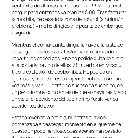
ventanilla de Últimas llamadas. Pufff!!! Menos mal,
porque para entonces ya eran las 8:00. Tras facturar
la mochila, he pasado la zona de control (sin ningún
problema) y me he dirigido a la puerta de embarque
asignada.
Mientras el comandante dirigía la nave a la pista de
despegue, las/los azafatas/os han comenzado a
repartir los periódicos, y no he podido quitarle el ojo
a la portada de uno de ellos: 38 muertos en Moscu,
tras la explosión de dos bombas. He pedido un
ejemplar y me he puesto a ojear la noticia, pues una
vez más, y van…; un trágico suceso ha sucedido, en
un periodo muy corto antes de que yo haya realizado
un viaje: el accidente del submarino Kursk, varios
accidentes de avión…
Estaba leyendo la noticia, mientras el avión
comenzaba a despegar, momento en el que me he
puesto un poco nervioso, pues apenas han pasado
30 segundos desde que el avión a tomado aire,