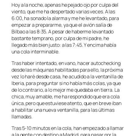
Hoy a la noche, apenas he pejado ojo por culpa del
viento, que me ha despertado varias veces. A las
6:00, ha sonado la alarma y me he levantado, para
empezar a prepararme, ya que el avión salía de
Bilbao a las 8:35. A pesar de haberme levantado
bastante temprano, por culpa de mi padre, he
llegado más bien justo: a las 7:45. Y encima había
una cola interminable.
Tras haber intentado, en vano, hacer autochecking
desde las máquinas habilitadas para ello, la próxima
vez lo haré desde casa, he acudido a la ventanilla de
Iberia, para preguntar si no había más colas, ya que
de lo contrario, a lo mejor me quedaba en tierra. La
chica, muy amable, me ha respondido que era cola
única, pero que estuviese atento, que en breve iban
a habilitar una nueva ventanilla, para las últimas
llamadas.
Tras 5-10 minutos en la cola, han empezado a llamar
a la gente con destino a Madrid, para pasar por la