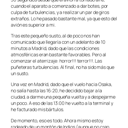
cuando el aparato a comenzado a dar botes, por
culpa de turbulencias, y a realizar un par de giros
extraños. Lo he pasado bastante mal, ya que esto del
avión es superior a mi.
Tras este pequeño susto, al de poco nos han
comunicado que llegaría con un adelanto de 10
minutos a Madrid, dado que las condiciones
atmosféricas eran bastante favorables. Pero al
comenzar el aterrizaje: horror!!! terror!!!. Las
puñeteras turbulencias. Al final, no ha sido más que
un susto.
Una vez en Madrid, dado que el vuelo hacia Osaka,
no salía hasta las 16:20, he decidido bajar a la
ciudad, a darme una pequeña vuelta y a despejarme
un poco. A eso de las 13:00 he vuelto a la terminal y
he facturado mis bártulos.
De momento, eso es todo. Ahora mismo estoy
rodeado de un montón de Indios (aunque no creo