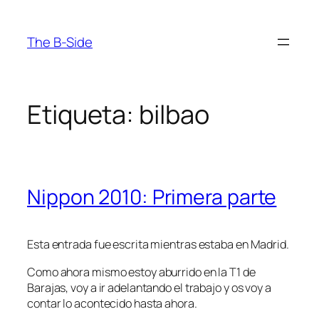
Saltar
al
The B-Side
contenido
Etiqueta:
bilbao
Nippon 2010: Primera parte
Esta entrada fue escrita mientras estaba en Madrid.
Como ahora mismo estoy aburrido en la T1 de
Barajas, voy a ir adelantando el trabajo y os voy a
contar lo acontecido hasta ahora.