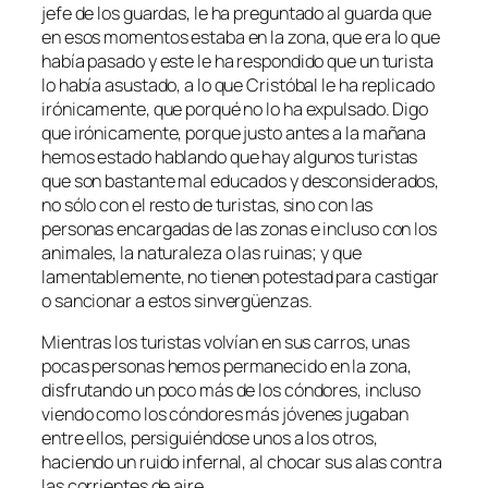
jefe de los guardas, le ha preguntado al guarda que
en esos momentos estaba en la zona, que era lo que
había pasado y este le ha respondido que un turista
lo había asustado, a lo que Cristóbal le ha replicado
irónicamente, que porqué no lo ha expulsado. Digo
que irónicamente, porque justo antes a la mañana
hemos estado hablando que hay algunos turistas
que son bastante mal educados y desconsiderados,
no sólo con el resto de turistas, sino con las
personas encargadas de las zonas e incluso con los
animales, la naturaleza o las ruinas; y que
lamentablemente, no tienen potestad para castigar
o sancionar a estos sinvergüenzas.
Mientras los turistas volvían en sus carros, unas
pocas personas hemos permanecido en la zona,
disfrutando un poco más de los cóndores, incluso
viendo como los cóndores más jóvenes jugaban
entre ellos, persiguiéndose unos a los otros,
haciendo un ruido infernal, al chocar sus alas contra
las corrientes de aire.