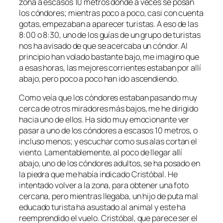
zona a escasos 10 metros donde a veces se posan
los cóndores; mientras poco a poco, casi con cuenta
gotas, empezaban a aparecer turistas. A eso de las
8:00 o 8:30, uno de los guías de un grupo de turistas
nos ha avisado de que se acercaba un cóndor. Al
principio han volado bastante bajo, me imagino que
a esas horas, las mejores corrientes estaban por allí
abajo, pero poco a poco han ido ascendiendo.
Como veía que los cóndores estaban pasando muy
cerca de otros miradores más bajos, me he dirigido
hacia uno de ellos. Ha sido muy emocionante ver
pasar a uno de los cóndores a escasos 10 metros, o
incluso menos; y escuchar como sus alas cortan el
viento. Lamentablemente, al poco de llegar allí
abajo, uno de los cóndores adultos, se ha posado en
la piedra que me había indicado Cristóbal. He
intentado volver a la zona, para obtener una foto
cercana, pero mientras llegaba, un hijo de puta mal
educado turista ha asustado al animal y este ha
reemprendido el vuelo. Cristóbal, que parece ser el