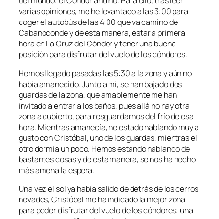
del mundo: el Cóndor andino. Para ello, tras leer
varias opiniones, me he levantado a las 3:00 para
coger el autobús de las 4:00 que va camino de
Cabanoconde y de esta manera, estar a primera
hora en La Cruz del Cóndor y tener una buena
posición para disfrutar del vuelo de los cóndores.
Hemos llegado pasadas las 5:30 a la zona y aún no
había amanecido. Junto a mí, se han bajado dos
guardas de la zona, que amablemente me han
invitado a entrar a los baños, pues allá no hay otra
zona a cubierto, para resguardarnos del frío de esa
hora. Mientras amanecía, he estado hablando muy a
gusto con Cristóbal, uno de los guardas, mientras el
otro dormía un poco. Hemos estando hablando de
bastantes cosas y de esta manera, se nos ha hecho
más amena la espera.
Una vez el sol ya había salido de detrás de los cerros
nevados, Cristóbal me ha indicado la mejor zona
para poder disfrutar del vuelo de los cóndores: una