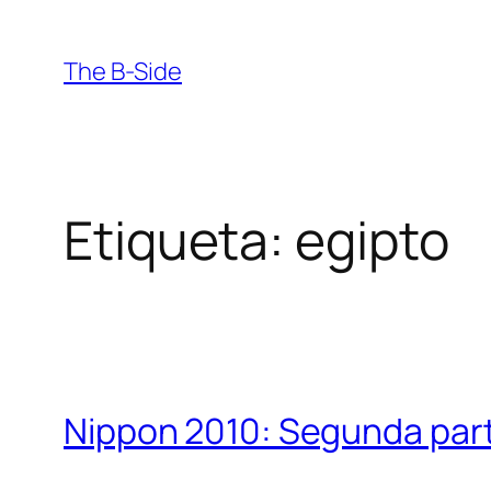
Saltar
al
The B-Side
contenido
Etiqueta:
egipto
Nippon 2010: Segunda par