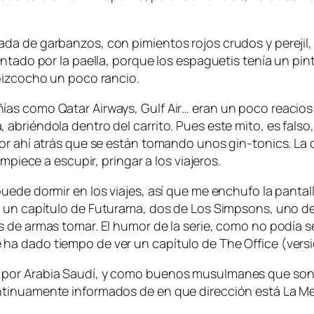
a de garbanzos, con pimientos rojos crudos y perejil, 
ntado por la paella, porque los espaguetis tenía un pint
bizcocho un poco rancio.
s como Qatar Airways, Gulf Air… eran un poco reacios a 
briéndola dentro del carrito. Pues este mito, es falso,
or ahí atrás que se están tomando unos gin-tonics. La 
mpiece a escupir, pringar a los viajeros.
uede dormir en los viajes, así que me enchufo la pantal
r un capítulo de
Futurama
, dos de
Los Simpsons
, uno d
 de armas tomar. El humor de la serie, como no podía se
 ha dado tiempo de ver un capítulo de
The Office
(vers
or Arabia Saudí, y como buenos musulmanes que son los
tinuamente informados de en que dirección está La Me