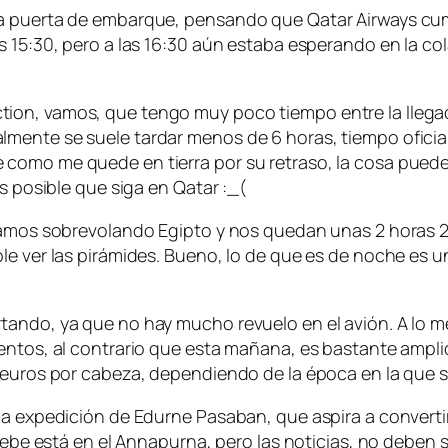
 puerta de embarque, pensando que Qatar Airways cumpli
 15:30, pero a las 16:30 aún estaba esperando en la col
ion, vamos, que tengo muy poco tiempo entre la llegad
ente se suele tardar menos de 6 horas, tiempo oficial, 
como me quede en tierra por su retraso, la cosa puede 
es posible que siga en Qatar :_(
tamos sobrevolando Egipto y nos quedan unas 2 horas 20
le ver las pirámides. Bueno, lo de que es de noche es 
tando, ya que no hay mucho revuelo en el avión. A lo 
entos, al contrario que esta mañana, es bastante ampli
 euros por cabeza, dependiendo de la época en la que s
 la expedición de Edurne Pasaban, que aspira a convert
, debe está en el Annapurna, pero las noticias, no deb