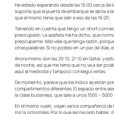
He estado esperando desde las 15:00 cerca de la
suponía que la puerta de embarque se abría a las
que el mismo tenía que salir a eso de las 16:20.
Teniendo en cuenta que tengo un short connect
preocupado. La azafata me ha dicho, que normalm
preocuparme. Más vale que tenga razón, porque 
otras palabras. Si no posteo en un par de días, 
Ahora mismo son las 20:10, 21:10 en Qatar, y es
de noche, así que me temo que no va a ser posib
aquí al mediodía y tampoco conseguí verlas.
De momento, parece que los Indios se están por
compartimentos diferentes. El espacio entre asi
la clase bussiness, que sale a unos 1500 – 5000
En el mismo vuelo, viajan varios compañeros de
los 14 ochomiles. Por lo que les he oído hablar