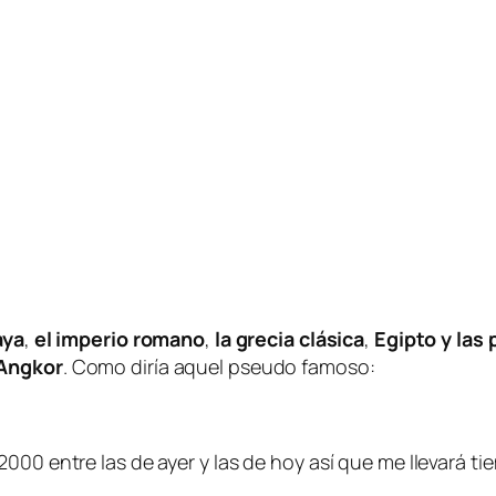
aya
,
el imperio romano
,
la grecia clásica
,
Egipto y las
Angkor
. Como diría aquel pseudo famoso:
2000 entre las de ayer y las de hoy así que me llevará t