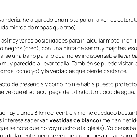
avandería, he alquilado una moto para ir a ver las catar
uda mierda de mapas que trae).
í hay varias posibilidades para ir: alquilar moto, ir en T
o negros (creo), con una pinta de ser muy majotes, eso si,
 darse una baño para lo cual no es indispensable llevar 
y parecido a llevar toalla. También se puede visitar la
orros, como yo) y la verdad es que pierde bastante.
o acto de presencia y como no me había puesto protect
 ve que el sol aquí pega de lo lindo. Un poco de agua, 
 que hay a unos 3 km del centro y me he quedado basta
s interesa saber van
vestidas de blanco
) me han pedid
ue se nota que no voy mucho a la iglesia). Yo pensaba 
ativos de la gente, pero se ve que los monjes de Lao son 