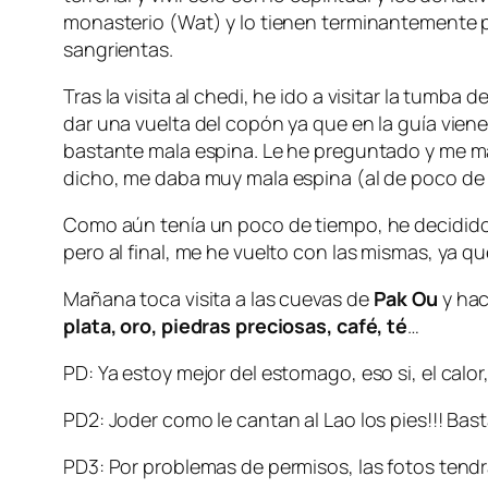
monasterio (Wat) y lo tienen terminantemente 
sangrientas.
Tras la visita al chedi, he ido a visitar la tumba d
dar una vuelta del copón ya que en la guía vien
bastante mala espina. Le he preguntado y me ma
dicho, me daba muy mala espina (al de poco de 
Como aún tenía un poco de tiempo, he decidido 
pero al final, me he vuelto con las mismas, ya q
Mañana toca visita a las cuevas de
Pak Ou
y hac
plata, oro, piedras preciosas, café, té
…
PD: Ya estoy mejor del estomago, eso si, el cal
PD2: Joder como le cantan al Lao los pies!!! Ba
PD3: Por problemas de permisos, las fotos tend