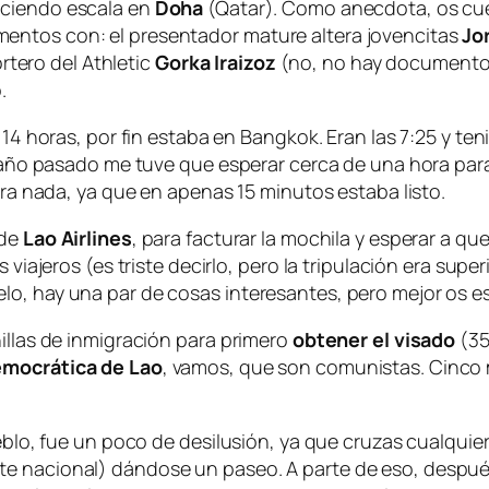
aciendo escala en
Doha
(Qatar). Como anecdota, os cue
entos con: el presentador mature altera jovencitas
Jo
ortero del Athletic
Gorka Iraizoz
(no, no hay documentos 
.
 14 horas, por fin estaba en Bangkok. Eran las 7:25 y te
el año pasado me tuve que esperar cerca de una hora par
para nada, ya que en apenas 15 minutos estaba listo.
 de
Lao Airlines
, para facturar la mochila y esperar a que
 viajeros (es triste decirlo, pero la tripulación era super
, hay una par de cosas interesantes, pero mejor os esper
illas de inmigración para primero
obtener el visado
(35
emocrática de Lao
, vamos, que son comunistas. Cinco 
eblo, fue un poco de desilusión, ya que cruzas cualquier
e nacional) dándose un paseo. A parte de eso, después