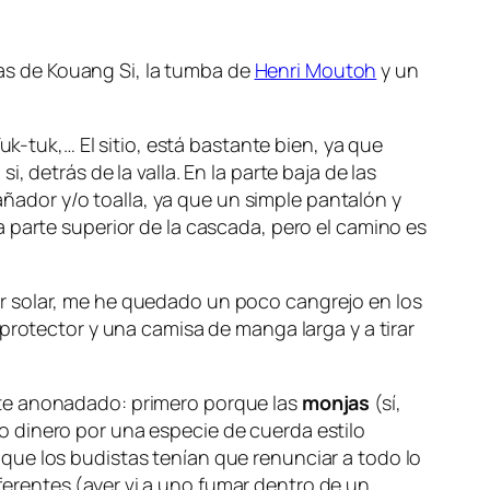
atas de Kouang Si, la tumba de
Henri Moutoh
y un
uk-tuk,… El sitio, está bastante bien, ya que
 detrás de la valla. En la parte baja de las
bañador y/o toalla, ya que un simple pantalón y
 parte superior de la cascada, pero el camino es
or solar, me he quedado un poco cangrejo en los
protector y una camisa de manga larga y a tirar
nte anonadado: primero porque las
monjas
(sí,
o dinero por una especie de cuerda estilo
que los budistas tenían que renunciar a todo lo
diferentes (ayer vi a uno fumar dentro de un