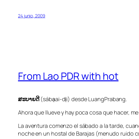
24 junio, 2009
From Lao PDR with hot
ສະບາຍດີ
(sába̖ai-di̖i) desde LuangPrabang.
Ahora que llueve y hay poca cosa que hacer, me
La aventura comenzo el sábado a la tarde, cuand
noche en un hostal de Barajas (menudo ruido c