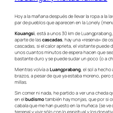
Hoy a la mañana después de llevar la ropa a la l
par de pueblos que aparecen en la Lonely (men
Kouangsi
, está a unos 30 km de Luangprabang, as
aparte de las
cascadas
, hay una «reserva» de os
cascadas, si el calor aprieta, el visitante puede
unos cuantos minutos de espera hacen que sea mu
bastante duro y se puede sudar un poco (o a ch
Mientras volvía a
Luangprabang
, el sol a hech
brazos, a pesar de que ya estaba moreno, pero se
millas.
Sin comer ni nada, he partido a ver una cheda
en el
budismo
también hay monjas, que por si o
cabala que me han puesto en la muñeca (se ve q
terrenal y vivir sólo con lo espiritual y los don