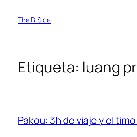
Saltar
al
The B-Side
contenido
Etiqueta:
luang p
Pakou: 3h de viaje y el tim