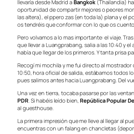
llevaría desde Madrid a
Bangkok
(Thailandia) h
oportunidad de compartir mejores o peores mom
las altera), el ppero zas (en toda la) plana y el p
os tendréis que conformar con lo que os cuento
Pero volvamos a lo mas importante: el viaje. Tras
que llevar a Luangprabang, salia a las 10:40 y 
había que llegar de los primeros. Y tanta prisa 
Recogí mi mochila y me fui directo al mostrador
10:50, hora oficial de salida, estábamos todos los
pues salimos antes hacia Luangprabang. Del vuelo
Una vez en tierra, tocaba pasarse por las ventan
PDR
. Si habéis leído bien,
República Popular D
al guesthouse.
La primera impresión que me lleve al llegar al pu
encuentras con un falang en chancletas (deport