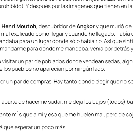
prohibido). Y después por las imagenes que tienen en 
e
Henri Moutoh
, descubridor de
Angkor
y que murió de 
e mal explicado como llegar y cuando he llegado, había
ndaba para un lugar donde sólo había río. Así que sin
mandarme para donde me mandaba, venía por detrás y he
visitar un par de poblados donde vendean sedas, algod
ue los pueblos no aparecían por ningún lado.
er un par de compras. Hay tanto donde elegir que no s
or, aparte de hacerme sudar, me deja los bajos (todos) 
stante m´s que a mi y eso que me huelen mal, pero de co
rá que esperar un poco más.