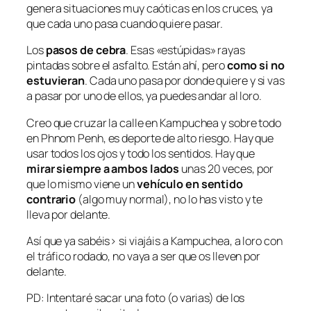
genera situaciones muy caóticas en los cruces, ya
que cada uno pasa cuando quiere pasar.
Los
pasos de cebra
. Esas «estúpidas» rayas
pintadas sobre el asfalto. Están ahí, pero
como si no
estuvieran
. Cada uno pasa por donde quiere y si vas
a pasar por uno de ellos, ya puedes andar al loro.
Creo que cruzar la calle en Kampuchea y sobre todo
en Phnom Penh, es deporte de alto riesgo. Hay que
usar todos los ojos y todo los sentidos. Hay que
mirar siempre a ambos lados
unas 20 veces, por
que lo mismo viene un
vehículo en sentido
contrario
(algo muy normal), no lo has visto y te
lleva por delante.
Así que ya sabéis> si viajáis a Kampuchea, a loro con
el tráfico rodado, no vaya a ser que os lleven por
delante.
PD: Intentaré sacar una foto (o varias) de los