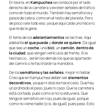
En teoría, en
Kampuchea
se conduce por el lado
derecho de la carretera y existen señales de tráfico
como en todo el mundo. También hay semáforos y
pasos de cebra, como en el resto del planeta. Pero
de poco vale todo eso, ya que aquí cada uno hace lo
que le da la gana.
El tema de los
adelantamientos
se las trae. Aquí
adelanta
el que puede
y
donde se quiere
. Da igual
que sea un
coche
, una
bici
, un
camión
,
dentro de
la ciudad
, que vengan vehículos de frente. Si le
hechas co… serán los demás los que se apartarán
del camino o te facilitarán la maniobra.
De los
semáforos y las señales
, mejor ni hablar.
Creo que en Kampuchea deben ser
elementos
decorativos
, ya que ni dios les hace caso. Que hay
un prohibido el paso, pues ni caso. Que la carretera
está cortada, pues como si no lo estuviera. Que
tengo el semáforo en rojo, pues da igual, porque
como no viene nadie (o si, da igual) pues paso. Esto