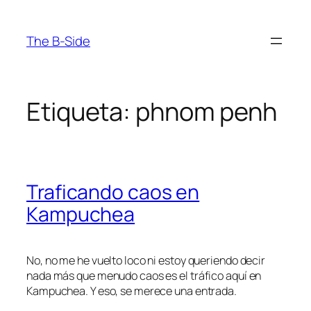
Saltar
al
The B-Side
contenido
Etiqueta:
phnom penh
Traficando caos en
Kampuchea
No, no me he vuelto loco ni estoy queriendo decir
nada más que menudo caos es el tráfico aquí en
Kampuchea. Y eso, se merece una entrada.