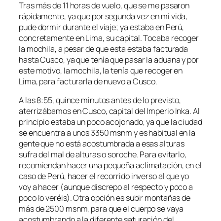
Tras más de 11 horas de vuelo, que se me pasaron
rápidamente, ya que por segunda vez en mi vida,
pude dormir durante el viaje; ya estaba en Perú,
concretamente en Lima, su capital. Tocaba recoger
la mochila, a pesar de que esta estaba facturada
hasta Cusco, ya que tenía que pasar la aduana y por
este motivo, la mochila, la tenía que recoger en
Lima, para facturarla de nuevo a Cusco.
A las 8:55, quince minutos antes de lo previsto,
aterrizábamos en Cusco, capital del Imperio Inka. Al
principio estaba un poco acojonado, ya que la ciudad
se encuentra a unos 3350 msnm y es habitual en la
gente que no está acostumbrada a esas alturas
sufra del mal de alturas o soroche. Para evitarlo,
recomiendan hacer una pequeña aclimatación, en el
caso de Perú, hacer el recorrido inverso al que yo
voy a hacer (aunque discrepo al respecto y poco a
poco lo veréis). Otra opción es subir montañas de
más de 2500 msnm, para que el cuerpo se vaya
acostumbrando a la diferente saturación del