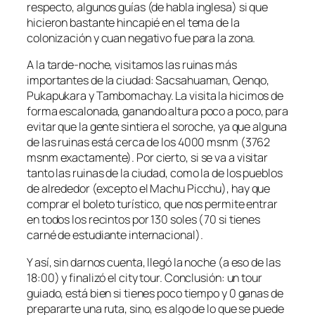
respecto, algunos guías (de habla inglesa) si que
hicieron bastante hincapié en el tema de la
colonización y cuan negativo fue para la zona.
A la tarde-noche, visitamos las ruinas más
importantes de la ciudad: Sacsahuaman, Qenqo,
Pukapukara y Tambomachay. La visita la hicimos de
forma escalonada, ganando altura poco a poco, para
evitar que la gente sintiera el soroche, ya que alguna
de las ruinas está cerca de los 4000 msnm (3762
msnm exactamente). Por cierto, si se va a visitar
tanto las ruinas de la ciudad, como la de los pueblos
de alrededor (excepto el Machu Picchu), hay que
comprar el boleto turístico, que nos permite entrar
en todos los recintos por 130 soles (70 si tienes
carné de estudiante internacional).
Y así, sin darnos cuenta, llegó la noche (a eso de las
18:00) y finalizó el city tour. Conclusión: un tour
guiado, está bien si tienes poco tiempo y 0 ganas de
prepararte una ruta, sino, es algo de lo que se puede