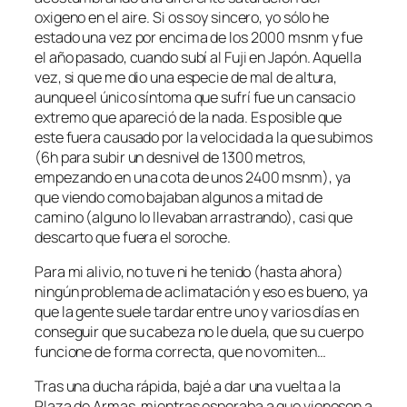
oxigeno en el aire. Si os soy sincero, yo sólo he
estado una vez por encima de los 2000 msnm y fue
el año pasado, cuando subí al Fuji en Japón. Aquella
vez, si que me dio una especie de mal de altura,
aunque el único síntoma que sufrí fue un cansacio
extremo que apareció de la nada. Es posible que
este fuera causado por la velocidad a la que subimos
(6h para subir un desnivel de 1300 metros,
empezando en una cota de unos 2400 msnm), ya
que viendo como bajaban algunos a mitad de
camino (alguno lo llevaban arrastrando), casi que
descarto que fuera el soroche.
Para mi alivio, no tuve ni he tenido (hasta ahora)
ningún problema de aclimatación y eso es bueno, ya
que la gente suele tardar entre uno y varios días en
conseguir que su cabeza no le duela, que su cuerpo
funcione de forma correcta, que no vomiten…
Tras una ducha rápida, bajé a dar una vuelta a la
Plaza de Armas, mientras esperaba a que vienesen a