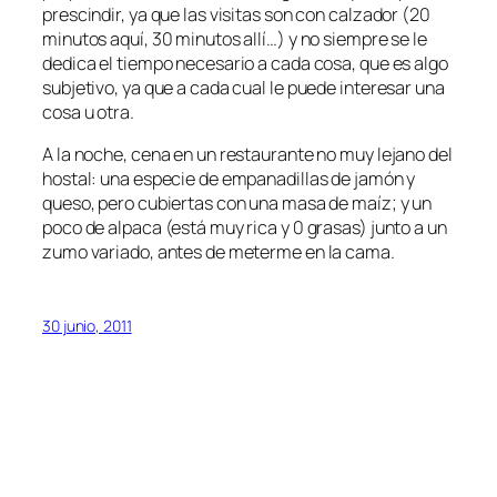
prescindir, ya que las visitas son con calzador (20
minutos aquí, 30 minutos allí…) y no siempre se le
dedica el tiempo necesario a cada cosa, que es algo
subjetivo, ya que a cada cual le puede interesar una
cosa u otra.
A la noche, cena en un restaurante no muy lejano del
hostal: una especie de empanadillas de jamón y
queso, pero cubiertas con una masa de maíz; y un
poco de alpaca (está muy rica y 0 grasas) junto a un
zumo variado, antes de meterme en la cama.
30 junio, 2011