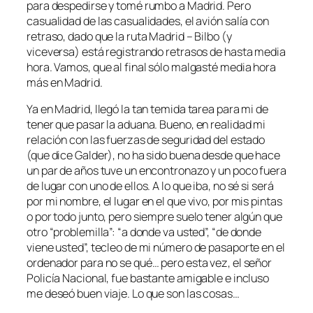
para despedirse y tomé rumbo a Madrid. Pero
casualidad de las casualidades, el avión salía con
retraso, dado que la ruta Madrid – Bilbo (y
viceversa) está registrando retrasos de hasta media
hora. Vamos, que al final sólo malgasté media hora
más en Madrid.
Ya en Madrid, llegó la tan temida tarea para mi de
tener que pasar la aduana. Bueno, en realidad mi
relación con las fuerzas de seguridad del estado
(que dice Galder), no ha sido buena desde que hace
un par de años tuve un encontronazo y un poco fuera
de lugar con uno de ellos. A lo que iba, no sé si será
por mi nombre, el lugar en el que vivo, por mis pintas
o por todo junto, pero siempre suelo tener algún que
otro “problemilla”: “a donde va usted”, “de donde
viene usted”, tecleo de mi número de pasaporte en el
ordenador para no se qué… pero esta vez, el señor
Policía Nacional, fue bastante amigable e incluso
me deseó buen viaje. Lo que son las cosas…