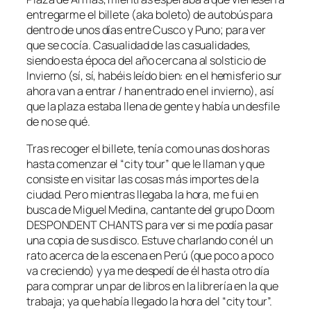
entregarme el billete (aka boleto) de autobús para
dentro de unos días entre Cusco y Puno; para ver
que se cocía. Casualidad de las casualidades,
siendo esta época del año cercana al solsticio de
Invierno (sí, sí, habéis leído bien: en el hemisferio sur
ahora van a entrar / han entrado en el invierno), así
que la plaza estaba llena de gente y había un desfile
de no se qué.
Tras recoger el billete, tenía como unas dos horas
hasta comenzar el “city tour” que le llaman y que
consiste en visitar las cosas más importes de la
ciudad. Pero mientras llegaba la hora, me fui en
busca de Miguel Medina, cantante del grupo Doom
DESPONDENT CHANTS para ver si me podía pasar
una copia de sus disco. Estuve charlando con él un
rato acerca de la escena en Perú (que poco a poco
va creciendo) y ya me despedí de él hasta otro día
para comprar un par de libros en la librería en la que
trabaja; ya que había llegado la hora del “city tour”.