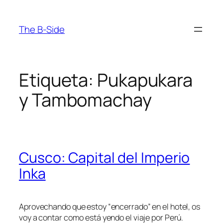
Saltar
al
The B-Side
contenido
Etiqueta:
Pukapukara
y Tambomachay
Cusco: Capital del Imperio
Inka
Aprovechando que estoy “encerrado” en el hotel, os
voy a contar como está yendo el viaje por Perú.