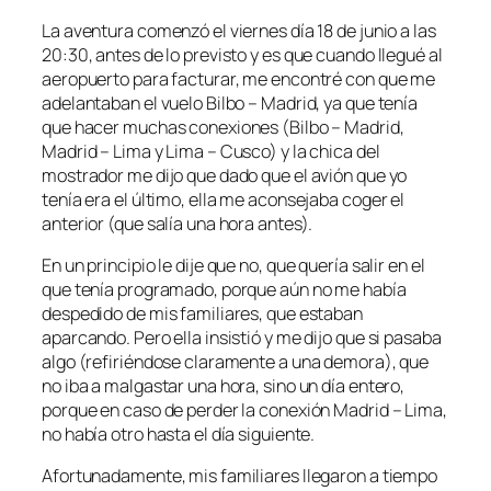
La aventura comenzó el viernes día 18 de junio a las
20:30, antes de lo previsto y es que cuando llegué al
aeropuerto para facturar, me encontré con que me
adelantaban el vuelo Bilbo – Madrid, ya que tenía
que hacer muchas conexiones (Bilbo – Madrid,
Madrid – Lima y Lima – Cusco) y la chica del
mostrador me dijo que dado que el avión que yo
tenía era el último, ella me aconsejaba coger el
anterior (que salía una hora antes).
En un principio le dije que no, que quería salir en el
que tenía programado, porque aún no me había
despedido de mis familiares, que estaban
aparcando. Pero ella insistió y me dijo que si pasaba
algo (refiriéndose claramente a una demora), que
no iba a malgastar una hora, sino un día entero,
porque en caso de perder la conexión Madrid – Lima,
no había otro hasta el día siguiente.
Afortunadamente, mis familiares llegaron a tiempo