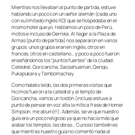
Mientras nos llevaban al punto de partida, estuve
hablando un poco con un señor alemán (cada uno
con su limitado inglés XD) que se hospedaba en el
mismo hotel que yo. Hablamos un poco de Perú,
motos e incluso de Gernika. Al llegar a la Plaza de
Armas (punto de partida) nos separaron en varios
grupos: unos grupos eran en inglés, otros en
frances, otros en castellano… y poco a poco fueron
enseñándonos los “puntos fuertes” de la ciudad:
Catedral, Qoricancha, Sacsahuaman, Qenqo,
Pukapukara y Tambomachay.
Como habéis leído, las dos primeras visitas que
hicimos fueron a la catedral y al templo de
Qoricancha, vamos un tostón (incluso estuve a
punto de pensar en voz alta la mítica frase de Homer
Simpson: me aburró!!). Además, se ve que nuestro
guía era un poco religioso ya que no hacía más que
alabar los templos, las obras… Curioso también es
que mientras nuestro guía no comentó nada al