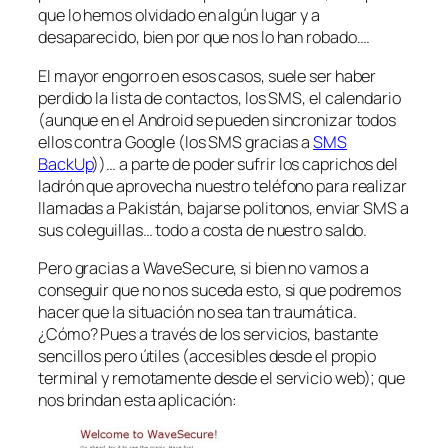
que lo hemos olvidado en algún lugar y a
desaparecido, bien por que nos lo han robado….
El mayor engorro en esos casos, suele ser haber
perdido la lista de contactos, los SMS, el calendario
(aunque en el Android se pueden sincronizar todos
ellos contra Google (los SMS gracias a
SMS
BackUp
))… a parte de poder sufrir los caprichos del
ladrón que aprovecha nuestro teléfono para realizar
llamadas a Pakistán, bajarse politonos, enviar SMS a
sus coleguillas… todo a costa de nuestro saldo.
Pero gracias a WaveSecure, si bien no vamos a
conseguir que no nos suceda esto, si que podremos
hacer que la situación no sea tan traumática.
¿Cómo? Pues a través de los servicios, bastante
sencillos pero útiles (accesibles desde el propio
terminal y remotamente desde el servicio web); que
nos brindan esta aplicación: