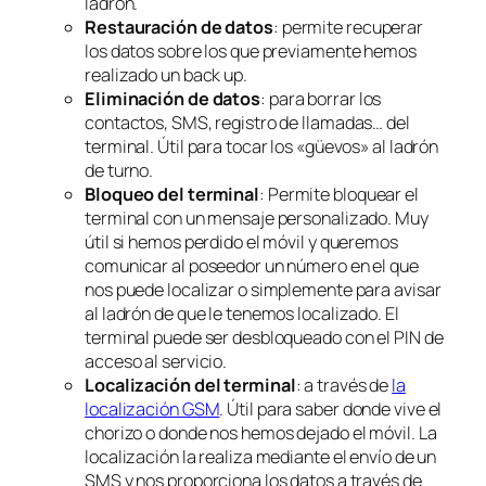
ladrón.
Restauración de datos
: permite recuperar
los datos sobre los que previamente hemos
realizado un back up.
Eliminación de datos
: para borrar los
contactos, SMS, registro de llamadas… del
terminal. Útil para tocar los «güevos» al ladrón
de turno.
Bloqueo del terminal
: Permite bloquear el
terminal con un mensaje personalizado. Muy
útil si hemos perdido el móvil y queremos
comunicar al poseedor un número en el que
nos puede localizar o simplemente para avisar
al ladrón de que le tenemos localizado. El
terminal puede ser desbloqueado con el PIN de
acceso al servicio.
Localización del terminal
: a través de
la
localización GSM
. Útil para saber donde vive el
chorizo o donde nos hemos dejado el móvil. La
localización la realiza mediante el envío de un
SMS y nos proporciona los datos a través de