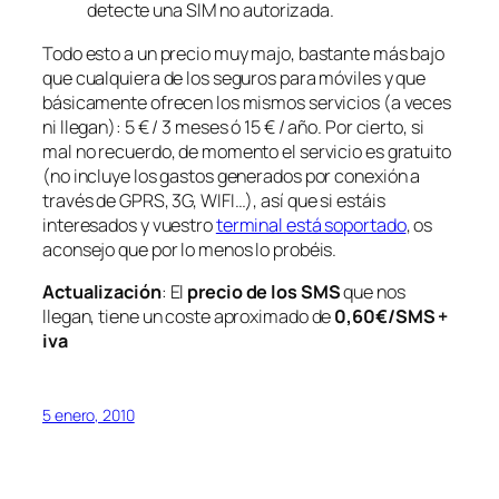
detecte una SIM no autorizada.
Todo esto a un precio muy majo, bastante más bajo
que cualquiera de los seguros para móviles y que
básicamente ofrecen los mismos servicios (a veces
ni llegan): 5 € / 3 meses ó 15 € / año. Por cierto, si
mal no recuerdo, de momento el servicio es gratuito
(no incluye los gastos generados por conexión a
través de GPRS, 3G, WIFI…), así que si estáis
interesados y vuestro
terminal está soportado
, os
aconsejo que por lo menos lo probéis.
Actualización
: El
precio de los SMS
que nos
llegan, tiene un coste aproximado de
0,60€/SMS +
iva
5 enero, 2010