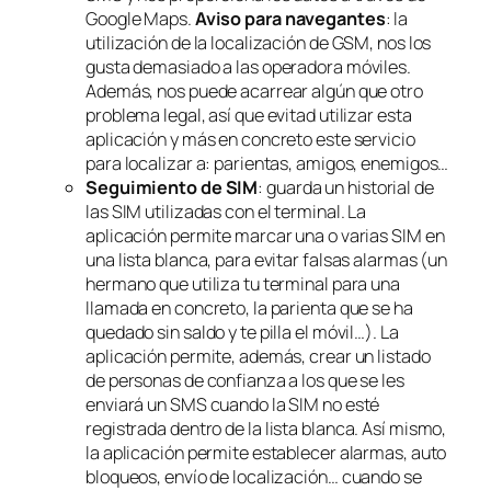
Google Maps.
Aviso para navegantes
:
la
utilización de la localización de GSM, nos los
gusta demasiado a las operadora móviles.
Además, nos puede acarrear algún que otro
problema legal, así que evitad utilizar esta
aplicación y más en concreto este servicio
para localizar a: parientas, amigos, enemigos…
Seguimiento de SIM
: guarda un historial de
las SIM utilizadas con el terminal. La
aplicación permite marcar una o varias SIM en
una lista blanca, para evitar falsas alarmas (un
hermano que utiliza tu terminal para una
llamada en concreto, la parienta que se ha
quedado sin saldo y te pilla el móvil…). La
aplicación permite, además, crear un listado
de personas de confianza a los que se les
enviará un SMS cuando la SIM no esté
registrada dentro de la
lista blanca
. Así mismo,
la aplicación permite establecer alarmas, auto
bloqueos, envío de localización… cuando se