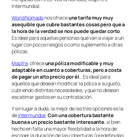
Intermundial.
World Nomads
nos ofrece
una tarifa muy muy
asequible que cubre bastantes cosas pero que a
la hora de la verdad se nos puede quedar corto
.
Es ideal para aquellas personas que van a viajar a un
lugar con pocos riesgos o como suplemento a otras
pólizas.
Mapfre
, ofrece
una póliza modificable y muy
adaptable en cuanto a coberturas, pero a costa
de pagar un alto precio por él.
. Es ideal para
aquellos que desean modificar la póliza a su gusto,
cubriendo distintas necesidades, y que no desean
escatimar gastos en su contratación.
Y sin lugar a duda, la mejor de las tres opciones es la
de
Intermundial
.
Con una cobertura bastante
buena a un precio bastante interesante
, si bien
hecho en
falta una mayor flexibilidad a la hora de
escoger la duración
de las coberturas (predefinidas