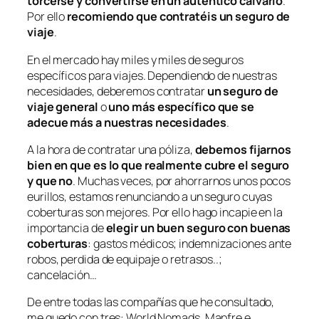
torcerse y convertirse en un auténtico calvario
.
Por ello
recomiendo que contratéis un seguro de
viaje
.
En el mercado hay miles y miles de seguros
específicos para viajes. Dependiendo de nuestras
necesidades, deberemos contratar
un seguro de
viaje general
o
uno más específico que se
adecue más a nuestras necesidades
.
A la hora de contratar una póliza,
debemos fijarnos
bien en que es lo que realmente cubre el seguro
y que no
. Muchas veces,
por ahorrarnos unos pocos
eurillos, estamos renunciando a un seguro cuyas
coberturas son mejores
. Por ello hago incapie en la
importancia de
elegir un buen seguro con buenas
coberturas
: gastos médicos; indemnizaciones ante
robos, perdida de equipaje o retrasos..;
cancelación…
De entre todas las compañías que he consultado,
me quedo con tres: World Nomads, Mapfre e