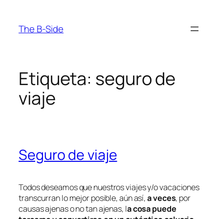
Saltar
al
The B-Side
contenido
Etiqueta:
seguro de
viaje
Seguro de viaje
Todos deseamos que nuestros viajes y/o vacaciones
transcurran lo mejor posible, aún así,
a veces
, por
causas ajenas o no tan ajenas, l
a cosa puede