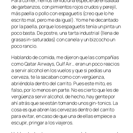
Para comer, hemos tenido una especie de ensalada
de garbanzos, con pimientos rojos crudos y perejil,
más paella o pollo con espaguetis (creo que lo he
escrito mal, pero me da igual). Yo me he decantado
por la paella, porque los espaguetis tenía un pinta un
poco basta. De postre, una tarta industrial (llena de
grasas in-saturadas) con canela y un bizcocho un
poco rancio.
Hablando de comida, me dijeron que las compañías
como Qatar Airways, Gulf Air… eran un poco reacios
a servir alcohol en los vuelos y que si pedías una
cerveza, te la sacaban como con vergüenza,
abriéndola dentro del carrito. Pues este mito, es
falso, por lo menos en parte. No es cierto que les de
vergüenza servir alcohol, de hecho, hay gente por
ahí atrás que se están tomando unos gin-tonics. La
cosa es que abren las cervezas dentro del carrito
para evitar, en caso de que una de ellas empiece a
escupir, pringar a los viajeros.