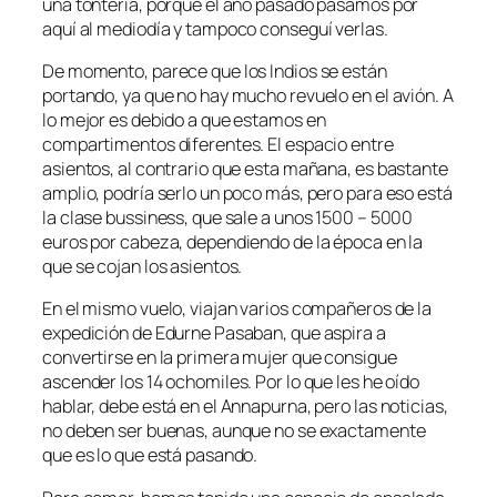
una tontería, porque el año pasado pasamos por
aquí al mediodía y tampoco conseguí verlas.
De momento, parece que los Indios se están
portando, ya que no hay mucho revuelo en el avión. A
lo mejor es debido a que estamos en
compartimentos diferentes. El espacio entre
asientos, al contrario que esta mañana, es bastante
amplio, podría serlo un poco más, pero para eso está
la clase bussiness, que sale a unos 1500 – 5000
euros por cabeza, dependiendo de la época en la
que se cojan los asientos.
En el mismo vuelo, viajan varios compañeros de la
expedición de Edurne Pasaban, que aspira a
convertirse en la primera mujer que consigue
ascender los 14 ochomiles. Por lo que les he oído
hablar, debe está en el Annapurna, pero las noticias,
no deben ser buenas, aunque no se exactamente
que es lo que está pasando.