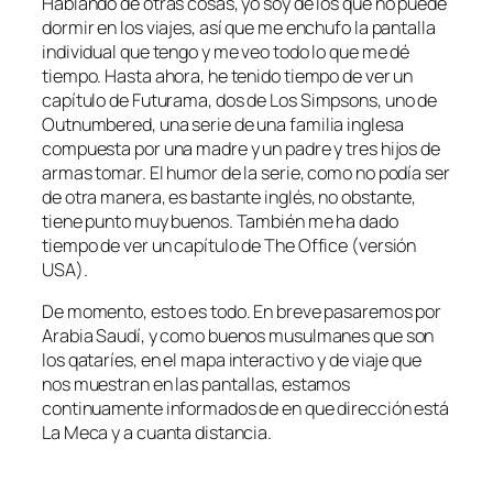
Hablando de otras cosas, yo soy de los que no puede
dormir en los viajes, así que me enchufo la pantalla
individual que tengo y me veo todo lo que me dé
tiempo. Hasta ahora, he tenido tiempo de ver un
capítulo de
Futurama
, dos de
Los Simpsons
, uno de
Outnumbered
, una serie de una familia inglesa
compuesta por una madre y un padre y tres hijos de
armas tomar. El humor de la serie, como no podía ser
de otra manera, es bastante inglés, no obstante,
tiene punto muy buenos. También me ha dado
tiempo de ver un capítulo de
The Office
(versión
USA).
De momento, esto es todo. En breve pasaremos por
Arabia Saudí, y como buenos musulmanes que son
los qataríes, en el mapa interactivo y de viaje que
nos muestran en las pantallas, estamos
continuamente informados de en que dirección está
La Meca y a cuanta distancia.