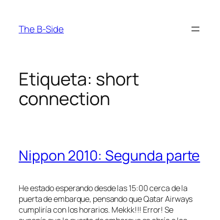
Saltar
al
The B-Side
contenido
Etiqueta:
short
connection
Nippon 2010: Segunda parte
He estado esperando desde las 15:00 cerca de la
puerta de embarque, pensando que Qatar Airways
cumpliría con los horarios. Mekkk!!! Error! Se