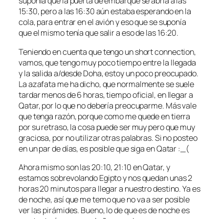
suponía que la puerta de embarque se abría a las
15:30, pero a las 16:30 aún estaba esperando en la
cola, para entrar en el avión y eso que se suponía
que el mismo tenía que salir a eso de las 16:20.
Teniendo en cuenta que tengo un short connection,
vamos, que tengo muy poco tiempo entre la llegada
y la salida a/desde Doha, estoy un poco preocupado.
La azafata me ha dicho, que normalmente se suele
tardar menos de 6 horas, tiempo oficial, en llegar a
Qatar, por lo que no debería preocuparme. Más vale
que tenga razón, porque como me quede en tierra
por su retraso, la cosa puede ser muy pero que muy
graciosa, por no utilizar otras palabras. Si no posteo
en un par de días, es posible que siga en Qatar :_(
Ahora mismo son las 20:10, 21:10 en Qatar, y
estamos sobrevolando Egipto y nos quedan unas 2
horas 20 minutos para llegar a nuestro destino. Ya es
de noche, así que me temo que no va a ser posible
ver las pirámides. Bueno, lo de que es de noche es