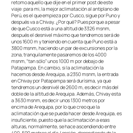
retomo aquello que dije en el primer post de este
viaje: para mi, la mejor aclimatación al antiplano de
Perú, es el que empieza por Cusco, sigue por Puno y
después va a Chivay. ¿Por qué? Pues porque a pesar
de que Cusco está a una altitud de 3326 msnm,
después el desnivel máximo que tendremos será de
unos 1600 m y teniendo en cuenta que Puno está a
3800 msnm, haciendo un par de excursiones por la
zona, tranquilamente pasaremos de los 4000
msnm, “tan sólo” unos 1000 m por debajo de
Patapampa. En cambio, si la aclimatación la
hacemos desde Arequipa, a 2350 msnm, la entrada
en Chivay por Patapampa será durísima, ya que
tendremos un desnivél de 2600 m, es decir más del
doble de la altitud de Arequipa. Además, Chivay esta
a 3630 msnm, es decir unos 1300 metros por
encima de Arequipa, por lo que creo que la
aclimatación que se pueda hacer desde Arequipa, es
insuficiente, puesto que la aclimatación a esas
alturas, normalmente, se hace ascendiendo entre
400-500 metros al día / sesión, dependiendo de la