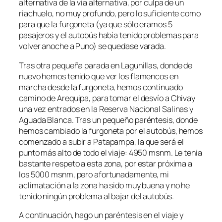
alternativa de la vía alternativa, por culpa de un
riachuelo, no muy profundo, pero lo suficiente como
para que la furgoneta (ya que sólo eramos 5
pasajeros y el autobús había tenido problemas para
volver anoche a Puno) se quedase varada.
Tras otra pequeña parada en Lagunillas, donde de
nuevo hemos tenido que ver los flamencos en
marcha desde la furgoneta, hemos continuado
camino de Arequipa, para tomar el desvío a Chivay
una vez entrados en la Reserva Nacional Salinas y
Aguada Blanca. Tras un pequeño paréntesis, donde
hemos cambiado la furgoneta por el autobús, hemos
comenzado a subir a Patapampa, la que será el
punto más alto de todo el viaje: 4950 msnm. Le tenía
bastante respeto a esta zona, por estar próxima a
los 5000 msnm, pero afortunadamente, mi
aclimatación a la zona ha sido muy buena y no he
tenido ningún problema al bajar del autobús.
A continuación, hago un paréntesis en el viaje y