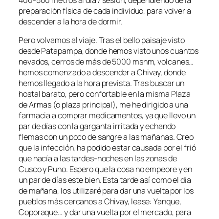
preparación física de cada individuo, para volver a
descender a la hora de dormir.
Pero volvamos al viaje. Tras el bello paisaje visto
desde Patapampa, donde hemos visto unos cuantos
nevados, cerros de más de 5000 msnm, volcanes…
hemos comenzado a descender a Chivay, donde
hemos llegado a la hora prevista. Tras buscar un
hostal barato, pero confortable en la misma Plaza
de Armas (o plaza principal), me he dirigido a una
farmacia a comprar medicamentos, ya que llevo un
par de días con la garganta irritada y echando
flemas con un poco de sangre a las mañanas. Creo
que la infección, ha podido estar causada por el frió
que hacía a las tardes-noches en las zonas de
Cusco y Puno. Espero que la cosa no empeore y en
un par de días este bien. Esta tarde así como el día
de mañana, los utilizaré para dar una vuelta por los
pueblos más cercanos a Chivay, lease: Yanque,
Coporaque… y dar una vuelta por el mercado, para