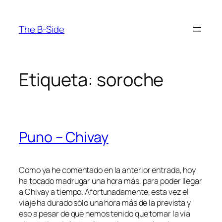
Saltar
al
The B-Side
contenido
Etiqueta:
soroche
Puno – Chivay
Como ya he comentado en la anterior entrada, hoy
ha tocado madrugar una hora más, para poder llegar
a Chivay a tiempo. Afortunadamente, esta vez el
viaje ha durado sólo una hora más de la prevista y
eso a pesar de que hemos tenido que tomar la vía