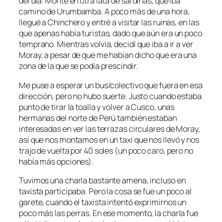
del día. Monté en otra lata de sardinas, que iba
camino de Urumbamba. A poco más de una hora,
llegué a Chinchero y entré a visitar las ruinas, en las
que apenas había turistas, dado que aún era un poco
temprano. Mientras volvía, decidí que iba a ir a ver
Moray, a pesar de que me habían dicho que era una
zona de la que se podía prescindir.
Me puse a esperar un bus/colectivo que fuera en esa
dirección, pero no hubo suerte. Justo cuando estaba
punto de tirar la toalla y volver a Cusco, unas
hermanas del norte de Perú también estaban
interesadas en ver las terrazas circulares de Moray,
así que nos montamos en un taxi que nos llevó y nos
trajo de vuelta por 40 soles (un poco caro, pero no
había más opciones).
Tuvimos una charla bastante amena, incluso en
taxista participaba. Pero la cosa se fue un poco al
garete, cuando el taxista intentó exprimirnos un
poco más las perras. En ese momento, la charla fue