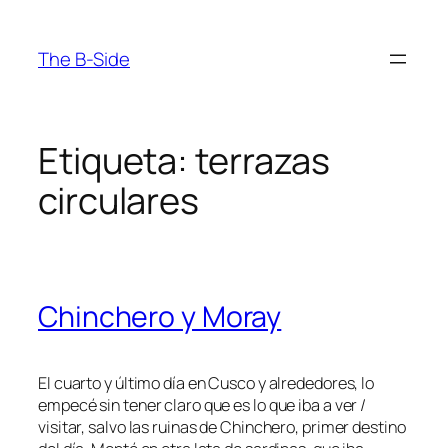
Saltar
al
The B-Side
contenido
Etiqueta:
terrazas
circulares
Chinchero y Moray
El cuarto y último día en Cusco y alrededores, lo
empecé sin tener claro que es lo que iba a ver /
visitar, salvo las ruinas de Chinchero, primer destino