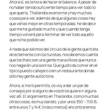
Ahora sí, es la hora de hacer el balance. A pesar de
no haber tenido suficiente tiempo para ver todo lo
que quería, Thailandia es enorme y hay muchas
cosas para ver, además de que algunas cosas hay
que verlas mejor en otras temporadas; he de decir
que me ha gustado mucho y que cuando tenga
tiempo volveré para terminar de ver todo aquello
que no he podido ver.
A nada que salimos del circulo de la gente que trata
directamente con los turistas, nos daremos cuenta
que los thais son una gente maravillosa que nunca
nos negarán una sonrisa. Que gusto da comer en el
típico puesto callejero o en un restaurante donde
sólo hay gente autóctona.
Ahora, si me lo permitís, os voy a dar un par de
consejos por si alguno de vosotros quiere ir alguna
vez allí. El alojamiento en Thailandia, como muchas
otras cosas, es muy barato, y por unos 350 – 700 B,
entre unos 7 y 14 € (más o menos) encontraremos