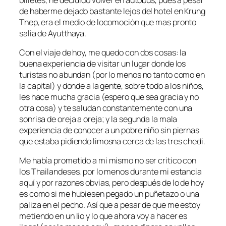
de haberme dejado bastante lejos del hotel en Krung
Thep, era el medio de locomoción que mas pronto
salia de Ayutthaya.
Con el viaje de hoy, me quedo con dos cosas: la
buena experiencia de visitar un lugar donde los
turistas no abundan (por lo menos no tanto como en
la capital) y donde a la gente, sobre todo a los niños,
les hace mucha gracia (espero que sea gracia y no
otra cosa) y te saludan constantemente con una
sonrisa de oreja a oreja; y la segunda la mala
experiencia de conocer a un pobre niño sin piernas
que estaba pidiendo limosna cerca de las tres chedi.
Me había prometido a mi mismo no ser critico con
los Thailandeses, por lo menos durante mi estancia
aquí y por razones obvias, pero después de lo de hoy
es como si me hubiesen pegado un puñetazo o una
paliza en el pecho. Así que a pesar de que me estoy
metiendo en un lío y lo que ahora voy a hacer es