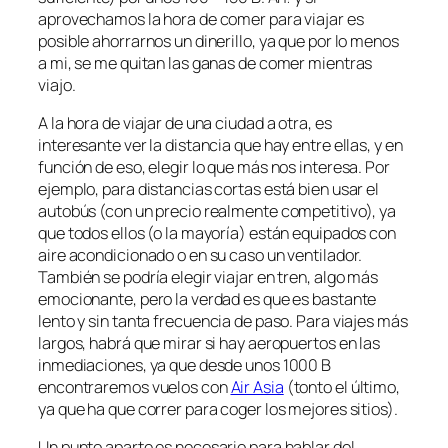
aprovechamos la hora de comer para viajar es
posible ahorrarnos un dinerillo, ya que por lo menos
a mi, se me quitan las ganas de comer mientras
viajo.
A la hora de viajar de una ciudad a otra, es
interesante ver la distancia que hay entre ellas, y en
función de eso, elegir lo que más nos interesa. Por
ejemplo, para distancias cortas está bien usar el
autobús (con un precio realmente competitivo), ya
que todos ellos (o la mayoría) están equipados con
aire acondicionado o en su caso un ventilador.
También se podría elegir viajar en tren, algo más
emocionante, pero la verdad es que es bastante
lento y sin tanta frecuencia de paso. Para viajes más
largos, habrá que mirar si hay aeropuertos en las
inmediaciones, ya que desde unos 1000 B
encontraremos vuelos con
Air Asia
(tonto el último,
ya que ha que correr para coger los mejores sitios).
Un punto aparte es necesario para hablar del