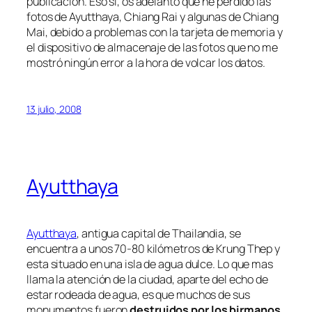
publicación. Eso sí, os adelanto que he perdido las
fotos de Ayutthaya, Chiang Rai y algunas de Chiang
Mai, debido a problemas con la tarjeta de memoria y
el dispositivo de almacenaje de las fotos que no me
mostró ningún error a la hora de volcar los datos.
13 julio, 2008
Ayutthaya
Ayutthaya
, antigua capital de Thailandia, se
encuentra a unos 70-80 kilómetros de Krung Thep y
esta situado en una isla de agua dulce. Lo que mas
llama la atención de la ciudad, aparte del echo de
estar rodeada de agua, es que muchos de sus
monumentos fueron
destruidos por los birmanos