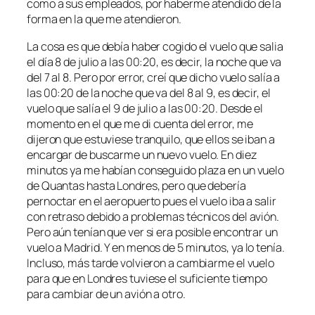
como a sus empleados, por haberme atendido de la
forma en la que me atendieron.
La cosa es que debía haber cogido el vuelo que salia
el día 8 de julio a las 00:20, es decir, la noche que va
del 7 al 8. Pero por error, creí que dicho vuelo salía a
las 00:20 de la noche que va del 8 al 9, es decir, el
vuelo que salía el 9 de julio a las 00:20. Desde el
momento en el que me di cuenta del error, me
dijeron que estuviese tranquilo, que ellos se iban a
encargar de buscarme un nuevo vuelo. En diez
minutos ya me habían conseguido plaza en un vuelo
de Quantas hasta Londres, pero que debería
pernoctar en el aeropuerto pues el vuelo iba a salir
con retraso debido a problemas técnicos del avión.
Pero aún tenían que ver si era posible encontrar un
vuelo a Madrid. Y en menos de 5 minutos, ya lo tenía.
Incluso, más tarde volvieron a cambiarme el vuelo
para que en Londres tuviese el suficiente tiempo
para cambiar de un avión a otro.