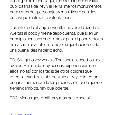
ilegal (por lo menos aquí): menos dinero en vallas
publicitarias del rey y la reina, menos monumentos
para estos dos personajes y mas dinero para las
cosas que realmente valen la pena.
Durante todo el viaje de vuelta, he venido dando le
vueltas al coco y me he dado cuenta, que si en un
principio pensaba que lo mejor para el pobre crío era
no sacarle una foto, a lo mejor si que hubiese sido
una buena idea haberlo echo.
PD: Si alguna vez venís a Thailandia, coged los taxis
azules. He tenido muy buenas experiencias con
ellos, no así con los taxis de otros colores que
intenta llevarte a clubs de «masaje» y te intentan
engañar aumentando los precios y diciendo que no
tienen cambios, hay que joderse.
PD2: Menos gasto militar y más gasto social.
25 junio, 2008