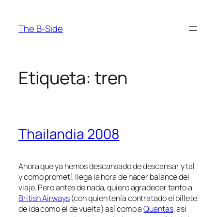
Saltar
al
The B-Side
contenido
Etiqueta:
tren
Thailandia 2008
Ahora que ya hemos descansado de descansar y tal
y como prometí, llega la hora de hacer balance del
viaje. Pero antes de nada, quiero agradecer tanto a
British Airways
(con quien tenía contratado el billete
de ida como el de vuelta) así como a
Quantas
, así