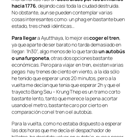
hacia 1776
, dejando casi toda la ciudad destruida.
No obstante, aun se pueden contemplar varias
cosas interesantes como: un phag en bastante buen
estado, tres chedi idénticas…
Para llegar
a Ayutthaya, lo mejor es
coger el tren
,
ya que aparte de ser barato no tarda demasiado en
llegar: 1h30′, algo menos de lo que tarda
un autobús
o una furgoneta
, otras dos opciones bastante
económicas. Pero para viajar en tren, existen varias
pegas: hay trenes de ciento en viento, a la ida sólo
he tenido que esperar unos 20 minutos, pero a la
vuelta me decían que tenia que esperar 2h y que el
trayecto Bang Seu – Krung Thep es un tramo corto
bastante lento, tanto que merece la pena acortar
usando el metro, bastante caro por cierto en
comparación con el tren o el autobús.
Para la vuelta, como no estaba dispuesto a esperar
las dos horas que me decía el despachador de
billetes, he decidido volver en autobús, pues a pesar