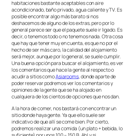
habitaciones bastante aceptables con aire
acondicionado, baño privado, agua caliente y TV. Es
posible encontrar algo más barato si nos
deshacemos de alguno de los extras, pero por lo
general parece ser que el paquete suele ir ligado. Es
decir, o tenemos todo o no tenemos nada. Otra cosa
que hay que tener muy en cuenta, es que no por el
hecho de ser más caro, la calidad del alojamiento
será mejor, aunque por lo general, se suele cumplir.
Una buena opción para buscar el alojamiento, es ver
los comentarios que hace la gente al respecto o
acudir a sitios como
Asiarooms
, donde aparte de
poder reservar podremos ver los comentarios y
opiniones de la gente que se ha alojado en
cualquiera de los cientos de opciones que nos dan.
A la hora de comer, nos bastará con encontrar un
sitio donde haya gente. Ya que ello suele ser
indicativo de que allí se come bien. Por cierto,
podremos realizar una comida (un plato + bebida, lo
suficiente) por unos 100 – 150 B. Ah! y si