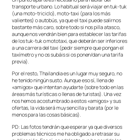
transporte urbano. Lo habitual será viajar en tuk-tuk
(una moto-triciclo), moto-taxi (para los más
valientes) o autobús, ya que el taxi puede salirnos
bastante más caro, sobre todo si nos pilla atasco,
aunque nos vendrán bien para establecer las tarifas
de los tuk-tuk o mototaxi, que deberán ser inferiores
a una carrera del taxi (pedir siempre que pongan el
taxímetro y no os subáis si os ponen/dan una tarifa
previa).
Por el resto, Thailandia es un lugar muy seguro, no
he tenido ningún susto. Aunque eso sí, llena de
«amigos» que intentan ayudarte (sobre todo en las
áreas más turísticas o llenas de turistas). Una vez
nos hemos acostumbrado a estos «amigos» y sus
ofertas, la vida será muy sencilla y barata (por le
menos para las cosas básicas).
PD: Las fotos tendrán que esperar ya que diversos
problemas técnicos me ha obligado a retrasar su