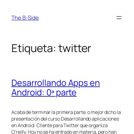
Saltar
al
The B-Side
contenido
Etiqueta:
twitter
Desarrollando Apps en
Android: 0ª parte
Acaba de terminar la primera parte, o mejor dicho la
presentación del curso Desarrollando aplicaciones
en Android: Cliente para Twitter que organiza
O’reilly. Hoy no se ha entrado en materia, pero han