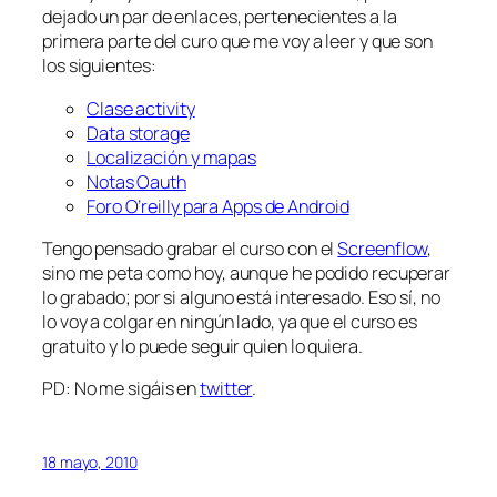
dejado un par de enlaces, pertenecientes a la
primera parte del curo que me voy a leer y que son
los siguientes:
Clase activity
Data storage
Localización y mapas
Notas Oauth
Foro O’reilly para Apps de Android
Tengo pensado grabar el curso con el
Screenflow
,
sino me peta como hoy, aunque he podido recuperar
lo grabado; por si alguno está interesado. Eso sí, no
lo voy a colgar en ningún lado, ya que el curso es
gratuito y lo puede seguir quien lo quiera.
PD: No me sigáis en
twitter
.
18 mayo, 2010