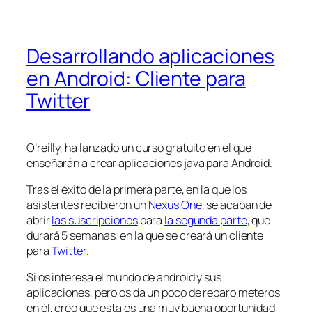
Desarrollando aplicaciones
en Android: Cliente para
Twitter
O’reilly
, ha lanzado un curso gratuito en el que
enseñarán a crear aplicaciones java para Android.
Tras el éxito de la primera parte, en la que los
asistentes recibieron un
Nexus One
, se acaban de
abrir
las suscripciones
para
la segunda parte
, que
durará 5 semanas, en la que se creará un cliente
para
Twitter
.
Si os interesa el mundo de android y sus
aplicaciones, pero os da un poco de reparo meteros
en él, creo que esta es una muy buena oportunidad