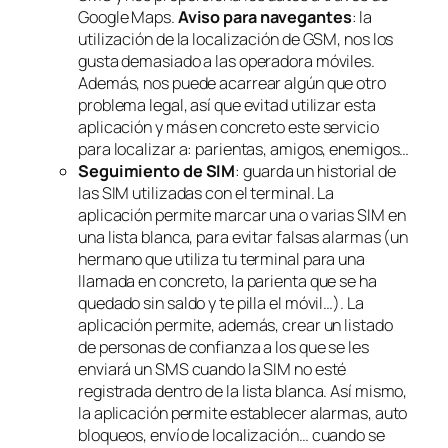
Google Maps.
Aviso para navegantes
:
la
utilización de la localización de GSM, nos los
gusta demasiado a las operadora móviles.
Además, nos puede acarrear algún que otro
problema legal, así que evitad utilizar esta
aplicación y más en concreto este servicio
para localizar a: parientas, amigos, enemigos…
Seguimiento de SIM
: guarda un historial de
las SIM utilizadas con el terminal. La
aplicación permite marcar una o varias SIM en
una lista blanca, para evitar falsas alarmas (un
hermano que utiliza tu terminal para una
llamada en concreto, la parienta que se ha
quedado sin saldo y te pilla el móvil…). La
aplicación permite, además, crear un listado
de personas de confianza a los que se les
enviará un SMS cuando la SIM no esté
registrada dentro de la
lista blanca
. Así mismo,
la aplicación permite establecer alarmas, auto
bloqueos, envío de localización… cuando se