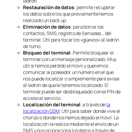
ladrón.
Restauración de datos
: permite recuperar
los datos sobre los que previamente hemos
realizado un back up.
Eliminación de datos
: para borrar los
contactos, SMS, registro de llamadas… del
terminal. Útil para tocar los «güevos» al ladrón
de turno.
Bloqueo del terminal
: Permite bloquear el
terminal con un mensaje personalizado. Muy
útil si hemos perdido el móvil y queremos
comunicar al poseedor un número en el que
nos puede localizar o simplemente para avisar
al ladrón de que le tenemos localizado. El
terminal puede ser desbloqueado con el PIN de
acceso al servicio.
Localización del terminal
: a través de
la
localización GSM
. Útil para saber donde vive el
chorizo o donde nos hemos dejado el móvil. La
localización la realiza mediante el envío de un
SMS y nos proporciona los datos a través de