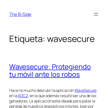
Saltar
al
The B-Side
contenido
Etiqueta:
wavesecure
Wavesecure: Protegiendo
tu móvil ante los robos
Hace no mucho descubrí la aplicación
WaveSecure
en la
ADC2
, en la que además resultó ser una de las
ganadoras. La aplicación está ideada para paliar la
perdida de nuestros dispositivos móviles, bien por