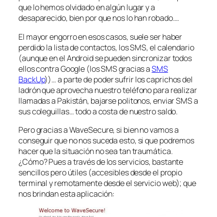
que lo hemos olvidado en algún lugar y a
desaparecido, bien por que nos lo han robado….
El mayor engorro en esos casos, suele ser haber
perdido la lista de contactos, los SMS, el calendario
(aunque en el Android se pueden sincronizar todos
ellos contra Google (los SMS gracias a
SMS
BackUp
))… a parte de poder sufrir los caprichos del
ladrón que aprovecha nuestro teléfono para realizar
llamadas a Pakistán, bajarse politonos, enviar SMS a
sus coleguillas… todo a costa de nuestro saldo.
Pero gracias a WaveSecure, si bien no vamos a
conseguir que no nos suceda esto, si que podremos
hacer que la situación no sea tan traumática.
¿Cómo? Pues a través de los servicios, bastante
sencillos pero útiles (accesibles desde el propio
terminal y remotamente desde el servicio web); que
nos brindan esta aplicación: