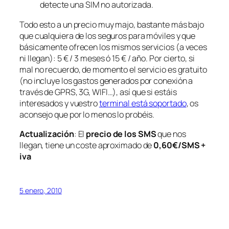
detecte una SIM no autorizada.
Todo esto a un precio muy majo, bastante más bajo
que cualquiera de los seguros para móviles y que
básicamente ofrecen los mismos servicios (a veces
ni llegan): 5 € / 3 meses ó 15 € / año. Por cierto, si
mal no recuerdo, de momento el servicio es gratuito
(no incluye los gastos generados por conexión a
través de GPRS, 3G, WIFI…), así que si estáis
interesados y vuestro
terminal está soportado
, os
aconsejo que por lo menos lo probéis.
Actualización
: El
precio de los SMS
que nos
llegan, tiene un coste aproximado de
0,60€/SMS +
iva
5 enero, 2010