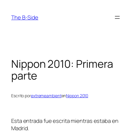
Saltar
al
The B-Side
contenido
Nippon 2010: Primera
parte
Escrito por
extremeambient
en
Nippon 2010
Esta entrada fue escrita mientras estaba en
Madrid.