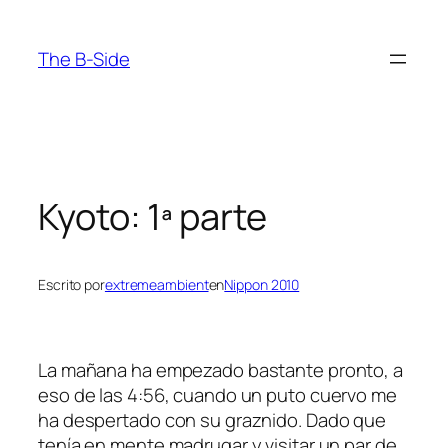
Saltar
al
The B-Side
contenido
Kyoto: 1ª parte
Escrito por
extremeambient
en
Nippon 2010
La mañana ha empezado bastante pronto, a
eso de las 4:56, cuando un puto cuervo me
ha despertado con su graznido. Dado que
tenía en mente madrugar y visitar un par de