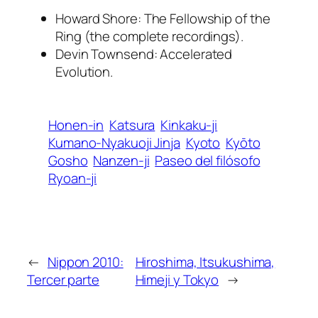
Howard Shore: The Fellowship of the
Ring (the complete recordings).
Devin Townsend: Accelerated
Evolution.
Honen-in
Katsura
Kinkaku-ji
Kumano-Nyakuoji Jinja
Kyoto
Kyōto
Gosho
Nanzen-ji
Paseo del filósofo
Ryoan-ji
←
Nippon 2010:
Hiroshima, Itsukushima,
Tercer parte
Himeji y Tokyo
→