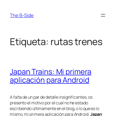
Saltar
al
The B-Side
contenido
Etiqueta:
rutas trenes
Japan Trains: Mi primera
aplicación para Android
A falta de un par de detalle insignificantes, os
presento el motivo por el cual no he estado
escribiendo últimamente en el blog, o lo que es lo
mismo, mi primera aplicación para Android:
Japan