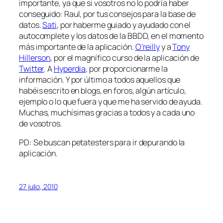
importante, ya que si vosotros no lo podría haber
conseguido: Raul, por tus consejos para la base de
datos.
Sati
, por haberme guiado y ayudado con el
autocomplete y los datos de la BBDD, en el momento
más importante de la aplicación.
O’reilly
y a
Tony
Hillerson
, por el magnífico curso de la aplicación de
Twitter
. A
Hyperdia
, por proporcionarme la
información. Y por último a todos aquellos que
habéis escrito en blogs, en foros, algún artículo,
ejemplo o lo que fuera y que me ha servido de ayuda.
Muchas, muchísimas gracias a todos y a cada uno
de vosotros.
PD: Se buscan petatesters para ir depurando la
aplicación.
27 julio, 2010