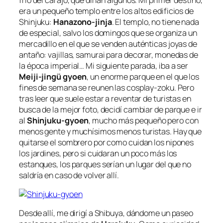
era un pequeño templo entre los altos edificios de
Shinjuku:
Hanazono-jinja
. El templo, no tiene nada
de especial, salvo los domingos que se organiza un
mercadillo en el que se venden auténticas joyas de
antaño: vajillas, samurai para decorar, monedas de
la época imperial… Mi siguiente parada, iba a ser
Meiji-jingü gyoen
, un enorme parque en el que los
fines de semana se reunen las cosplay-zoku. Pero
tras leer que suele estar a reventar de turistas en
busca de la mejor foto, decidí cambiar de parque e ir
al
Shinjuku-gyoen
, mucho más pequeño pero con
menos gente y muchísimos menos turistas. Hay que
quitarse el sombrero por como cuidan los nipones
los jardines, pero si cuidaran un poco más los
estanques, los parques serían un lugar del que no
saldría en caso de volver allí.
Desde allí, me dirigí a Shibuya, dándome un paseo