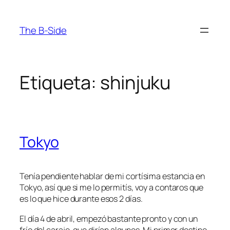
Saltar
al
The B-Side
contenido
Etiqueta:
shinjuku
Tokyo
Tenía pendiente hablar de mi cortísima estancia en
Tokyo, así que si me lo permitís, voy a contaros que
es lo que hice durante esos 2 días.
El día 4 de abril, empezó bastante pronto y con un
frío del carajo, que dirían algunos. Mi primer destino,