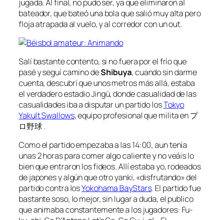
jugada. Al final, no pudo ser, ya que eliminaron al
bateador, que bateó una bola que salió muy alta pero
floja atrapada al vuelo, y al corredor con un out.
Salí bastante contento, si no fuera por el frío que
pasé y seguí camino de
Shibuya
, cuando sin darme
cuenta, descubrí que unos metros más allá, estaba
el verdadero estadio
Jingü
, donde casualidad de las
casualidades iba a disputar un partido los
Tokyo
Yakult Swallows
, equipo profesional que milita en プ
ロ野球 .
Como el partido empezaba a las 14:00, aun tenía
unas 2 horas para comer algo caliente y no veáis lo
bien que entraron los fideos. Allí estaba yo, rodeados
de japones y algún que otro yanki, «disfrutando» del
partido contra los
Yokohama BayStars
. El partido fue
bastante soso, lo mejor, sin lugar a duda, el publico
que animaba constantemente a los jugadores: Fu-