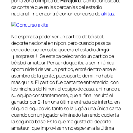
por la zona olímpica de
Harajuku
. Como curiosidad,
os contaré que en las cercanías del estadio
nacional, me encontré con un concurso de
akitas
.
No esperaba poder ver un partido de béisbol,
deporte nacional en nipon, pero cuando pasaba
cerca de que pensaba que era el estadio
Jingü
:
¡¡¡sorpresa!!! Se estaba celebrando un partido de
béisbol amateur. Pensando que iba a ser mi única
oportunidad de ver un partido, entré dentro ante el
asombro de la gente, pues aparte de mi, no había
más guiris. El partido fue bastante entretenido, con
los hinchas del
Nihon
, el equipo de casa, animando a
su equipo constantemente, que al final resultó el
ganador por 2-1 en una última entrada de infarto, en
el que el equipo visitante se la jugó a una única carta
cuando con un jugador eliminado teniendo cubierta
la segunda base. Es lo que me gusta del deporte
amateur: que improvisan y no esperan a la última