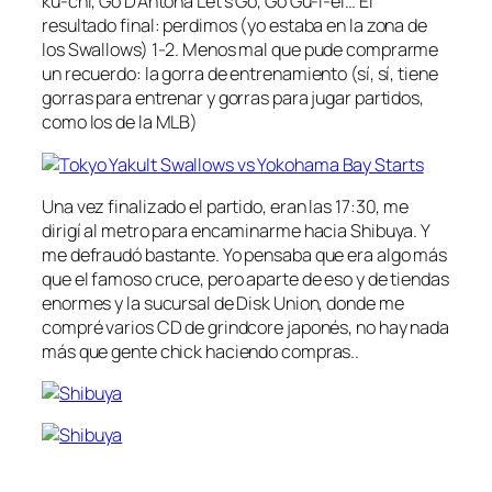
ku-chi, Go D’Antona Let’s Go, Go Gu-i-el… El
resultado final: perdimos (yo estaba en la zona de
los Swallows) 1-2. Menos mal que pude comprarme
un recuerdo: la gorra de entrenamiento (sí, sí, tiene
gorras para entrenar y gorras para jugar partidos,
como los de la MLB)
Una vez finalizado el partido, eran las 17:30, me
dirigí al metro para encaminarme hacia Shibuya. Y
me defraudó bastante. Yo pensaba que era algo más
que el famoso cruce, pero aparte de eso y de tiendas
enormes y la sucursal de Disk Union, donde me
compré varios CD de grindcore japonés, no hay nada
más que gente chick haciendo compras..