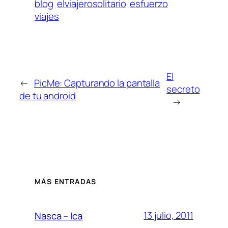
blog
elviajerosolitario
esfuerzo
viajes
El
←
PicMe: Capturando la pantalla
secreto
de tu android
→
MÁS ENTRADAS
13 julio, 2011
Nasca – Ica