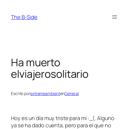
Saltar
al
The B-Side
contenido
Ha muerto
elviajerosolitario
Escrito por
extremeambient
en
General
Hoy es un día muy triste para mí :_(. Alguno
ya se ha dado cuenta, pero para el que no