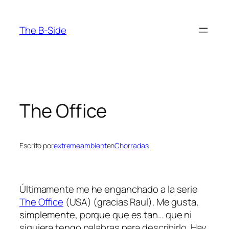
Saltar
al
The B-Side
contenido
The Office
Escrito por
extremeambient
en
Chorradas
Últimamente me he enganchado a la serie
The Office
(USA) (gracias Raul). Me gusta,
simplemente, porque que es tan… que ni
siquiera tengo palabras para describirlo. Hay