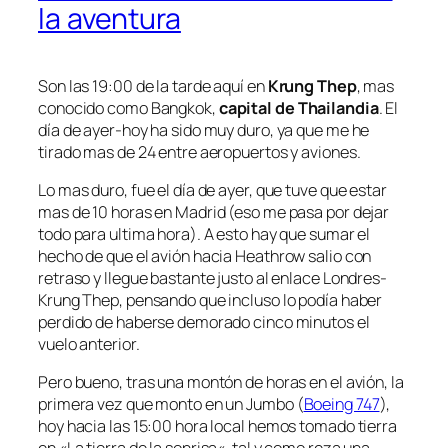
la aventura
Son las 19:00 de la tarde aquí en
Krung Thep
, mas
conocido como Bangkok,
capital de Thailandia
. El
día de ayer-hoy ha sido muy duro, ya que me he
tirado mas de 24 entre aeropuertos y aviones.
Lo mas duro, fue el día de ayer, que tuve que estar
mas de 10 horas en Madrid (eso me pasa por dejar
todo para ultima hora). A esto hay que sumar el
hecho de que el avión hacia Heathrow salio con
retraso y llegue bastante justo al enlace Londres-
Krung Thep, pensando que incluso lo podía haber
perdido de haberse demorado cinco minutos el
vuelo anterior.
Pero bueno, tras una montón de horas en el avión, la
primera vez que monto en un Jumbo (
Boeing 747
),
hoy hacia las 15:00 hora local hemos tomado tierra