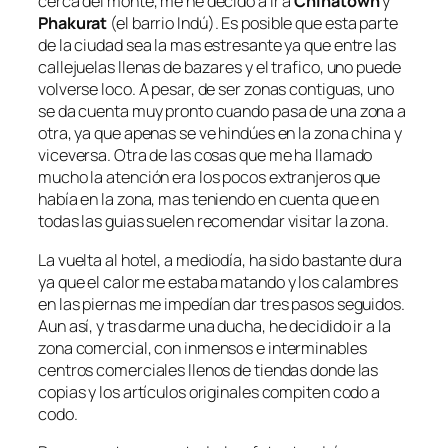
cerca del monte, me he decido a ir a
Chinatown
y
Phakurat
(el barrio Indú). Es posible que esta parte
de la ciudad sea la mas estresante ya que entre las
callejuelas llenas de bazares y el trafico, uno puede
volverse loco. A pesar, de ser zonas contiguas, uno
se da cuenta muy pronto cuando pasa de una zona a
otra, ya que apenas se ve hindúes en la zona china y
viceversa. Otra de las cosas que me ha llamado
mucho la atención era los pocos extranjeros que
había en la zona, mas teniendo en cuenta que en
todas las guias suelen recomendar visitar la zona.
La vuelta al hotel, a mediodía, ha sido bastante dura
ya que el calor me estaba matando y los calambres
en las piernas me impedían dar tres pasos seguidos.
Aun así, y tras darme una ducha, he decidido ir a la
zona comercial, con inmensos e interminables
centros comerciales llenos de tiendas donde las
copias y los artículos originales compiten codo a
codo.