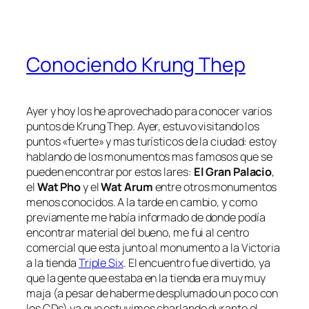
Conociendo Krung Thep
Ayer y hoy los he aprovechado para conocer varios
puntos de Krung Thep. Ayer, estuvo visitando los
puntos «fuerte» y mas turísticos de la ciudad: estoy
hablando de los monumentos mas famosos que se
pueden encontrar por estos lares:
El Gran Palacio
,
el
Wat Pho
y el
Wat Arum
entre otros monumentos
menos conocidos. A la tarde en cambio, y como
previamente me había informado de donde podía
encontrar material del bueno, me fui al centro
comercial que esta junto al monumento a la Victoria
a la tienda
Triple Six
. El encuentro fue divertido, ya
que la gente que estaba en la tienda era muy muy
maja (a pesar de haberme desplumado un poco con
los CDs) ya que estuvimos charlando durante el