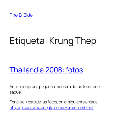
Saltar
al
The B-Side
contenido
Etiqueta:
Krung Thep
Thailandia 2008: fotos
Aquí os dejo una pequeña muestra de las fotos que
saqué.
Tenéis el resto de las fotos, en el siguiente enlace:
http://picasaweb.google.com/extremeambient