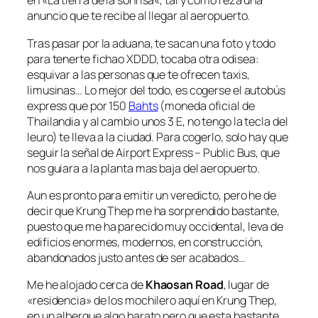
en «
La tierra de la sonrisa
«, tal y como reza una
anuncio que te recibe al llegar al aeropuerto.
Tras pasar por la aduana, te sacan una foto y todo
para tenerte fichao XDDD, tocaba otra odisea:
esquivar a las personas que te ofrecen taxis,
limusinas… Lo mejor del todo, es cogerse el autobús
express que por 150
Bahts
(moneda oficial de
Thailandia y al cambio unos 3 E, no tengo la tecla del
leuro) te lleva a la ciudad. Para cogerlo, solo hay que
seguir la señal de Airport Express – Public Bus, que
nos guiara a la planta mas baja del aeropuerto.
Aun es pronto para emitir un veredicto, pero he de
decir que Krung Thep me ha sorprendido bastante,
puesto que me ha parecido muy occidental, leva de
edificios enormes, modernos, en construcción,
abandonados justo antes de ser acabados…
Me he alojado cerca de
Khaosan Road
, lugar de
«residencia» de los mochilero aquí en Krung Thep,
en un albergue algo barato pero que esta bastante