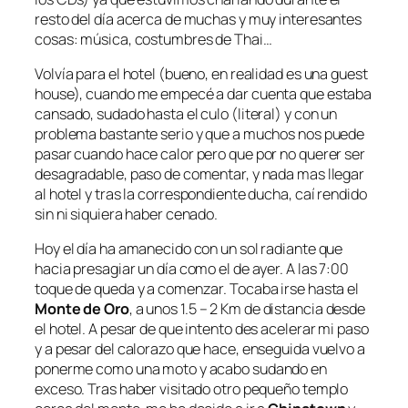
resto del día acerca de muchas y muy interesantes
cosas: música, costumbres de Thai…
Volvía para el hotel (bueno, en realidad es una guest
house), cuando me empecé a dar cuenta que estaba
cansado, sudado hasta el culo (literal) y con un
problema bastante serio y que a muchos nos puede
pasar cuando hace calor pero que por no querer ser
desagradable, paso de comentar, y nada mas llegar
al hotel y tras la correspondiente ducha, caí rendido
sin ni siquiera haber cenado.
Hoy el día ha amanecido con un sol radiante que
hacia presagiar un día como el de ayer. A las 7:00
toque de queda y a comenzar. Tocaba irse hasta el
Monte de Oro
, a unos 1.5 – 2 Km de distancia desde
el hotel. A pesar de que intento des acelerar mi paso
y a pesar del calorazo que hace, enseguida vuelvo a
ponerme como una moto y acabo sudando en
exceso. Tras haber visitado otro pequeño templo