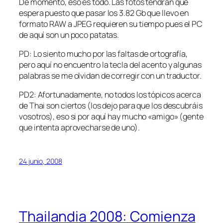
De momento, eso es todo. Las fotos tendrán que
espera puesto que pasar los 3.82 Gb que llevo en
formato RAW a JPEG requieren su tiempo pues el PC
de aquí son un poco patatas.
PD: Lo siento mucho por las faltas de ortografía,
pero aquí no encuentro la tecla del acento y algunas
palabras se me olvidan de corregir con un traductor.
PD2: Afortunadamente, no todos los tópicos acerca
de Thai son ciertos (los dejo para que los descubráis
vosotros), eso si por aquí hay mucho «amigo» (gente
que intenta aprovecharse de uno).
24 junio, 2008
Thailandia 2008: Comienza