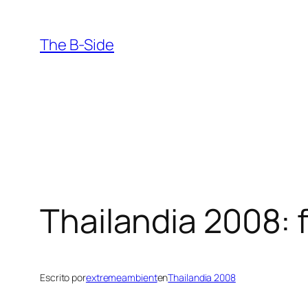
Saltar
al
The B-Side
contenido
Thailandia 2008: 
Escrito por
extremeambient
en
Thailandia 2008