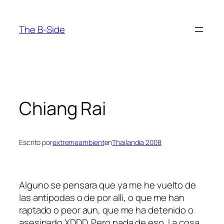
Saltar
al
The B-Side
contenido
Chiang Rai
Escrito por
extremeambient
en
Thailandia 2008
Alguno se pensara que ya me he vuelto de
las antípodas o de por allí, o que me han
raptado o peor aun, que me ha detenido o
asesinado XDDD. Pero nada de eso. La cosa