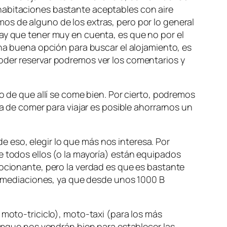
habitaciones bastante aceptables con aire
os de alguno de los extras, pero por lo general
hay que tener muy en cuenta, es que no por el
Una buena opción para buscar el alojamiento, es
oder reservar podremos ver los comentarios y
o de que allí se come bien. Por cierto, podremos
ra de comer para viajar es posible ahorrarnos un
 de eso, elegir lo que más nos interesa. Por
e todos ellos (o la mayoría) están equipados
mocionante, pero la verdad es que es bastante
 inmediaciones, ya que desde unos 1000 B
 moto-triciclo), moto-taxi (para los más
aunque nos vendrán bien para establecer las