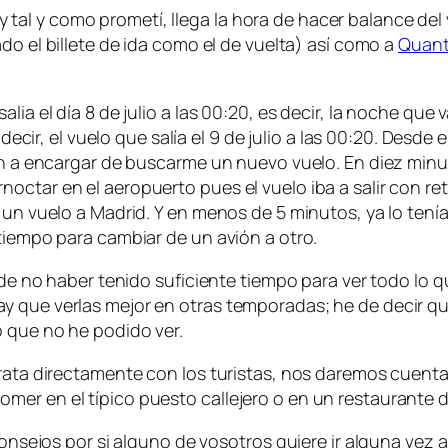
al y como prometí, llega la hora de hacer balance del 
o el billete de ida como el de vuelta) así como a
Quan
ia el día 8 de julio a las 00:20, es decir, la noche que va
s decir, el vuelo que salía el 9 de julio a las 00:20. Des
iban a encargar de buscarme un nuevo vuelo. En diez mi
octar en el aeropuerto pues el vuelo iba a salir con re
 un vuelo a Madrid. Y en menos de 5 minutos, ya lo tenía
 tiempo para cambiar de un avión a otro.
r de no haber tenido suficiente tiempo para ver todo lo
ay que verlas mejor en otras temporadas; he de decir
o que no he podido ver.
trata directamente con los turistas, nos daremos cuenta
mer en el típico puesto callejero o en un restaurante
consejos por si alguno de vosotros quiere ir alguna vez 