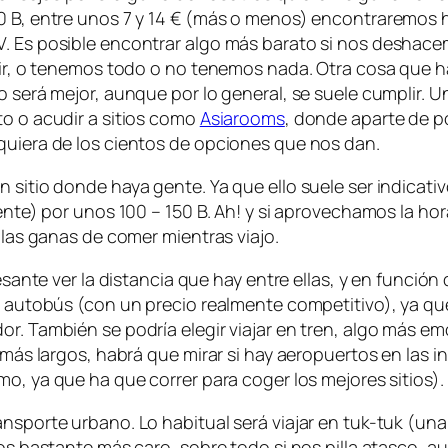
00 B, entre unos 7 y 14 € (más o menos) encontraremos 
. Es posible encontrar algo más barato si nos deshacem
ecir, o tenemos todo o no tenemos nada. Otra cosa que 
o será mejor, aunque por lo general, se suele cumplir. 
to o acudir a sitios como
Asiarooms
, donde aparte de p
quiera de los cientos de opciones que nos dan.
 sitio donde haya gente. Ya que ello suele ser indicativ
iente) por unos 100 – 150 B. Ah! y si aprovechamos la ho
n las ganas de comer mientras viajo.
esante ver la distancia que hay entre ellas, y en función
el autobús (con un precio realmente competitivo), ya qu
or. También se podría elegir viajar en tren, algo más e
es más largos, habrá que mirar si hay aeropuertos en las
imo, ya que ha que correr para coger los mejores sitios).
nsporte urbano. Lo habitual será viajar en tuk-tuk (una
nos bastante más caro, sobre todo si nos pilla atasco, 