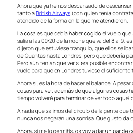
Ahora que ya hemos descansado de descansar y t
tanto a
British Airways
(con quien tenía contratad
atendido de la forma en la que me atendieron.
La cosa es que debía haber cogido el vuelo que sal
salía a las 00:20 de la noche que va del 8 al 9, e
dijeron que estuviese tranquilo, que ellos se 
de Quantas hasta Londres, pero que debería pern
Pero aún tenían que ver si era posible encontrar
vuelo para que en Londres tuviese el suficiente
Ahora sí, es la hora de hacer el balance. A pesa
cosas para ver, además de que algunas cosas h
tiempo volveré para terminar de ver todo aquell
A nada que salimos del circulo de la gente que 
nunca nos negarán una sonrisa. Que gusto da co
Ahora, si me lo permitís, os voy a dar un par de 