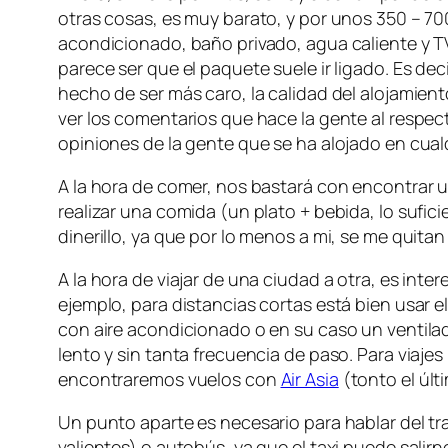
otras cosas, es muy barato, y por unos 350 – 7
acondicionado, baño privado, agua caliente y TV
parece ser que el paquete suele ir ligado. Es d
hecho de ser más caro, la calidad del alojamient
ver los comentarios que hace la gente al respec
opiniones de la gente que se ha alojado en cual
A la hora de comer, nos bastará con encontrar un
realizar una comida (un plato + bebida, lo sufic
dinerillo, ya que por lo menos a mi, se me quita
A la hora de viajar de una ciudad a otra, es inter
ejemplo, para distancias cortas está bien usar 
con aire acondicionado o en su caso un ventilad
lento y sin tanta frecuencia de paso. Para viaj
encontraremos vuelos con
Air Asia
(tonto el últ
Un punto aparte es necesario para hablar del tra
valientes) o autobús, ya que el taxi puede salir