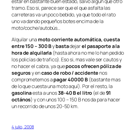
estar en bastante buen estado, salvo algún que otro
tramo. Eso si, parece ser que el que asfalta las
carreteras va un poco bebido, ya que todo el rato
uno va dando pequeños botes encima de la
moto/coche/autobús…
Alquilar una
moto corriente automática, cuesta
entre 150 – 300 B
y
basta
dejar
el pasaporte a la
hora de alquilarla
(hasta ahora no me lo han pedido
los policías de trafico). Eso si, mas vale ser cautos y
no hacer el cabra, ya que
pocos ofrecen póliza de
seguros
y en
caso de robo / accidente
nos
comprometemos a
pagar 40000 B
(bastante mas
de lo que cuesta una moto aquí). Por el resto, la
gasolina
esta a unos
38-40 B el litro
(el de
91
octános
) y con unos 100 – 150 B nos da para hacer
un recorrido de unos 20-50 km.
4 julio, 2008