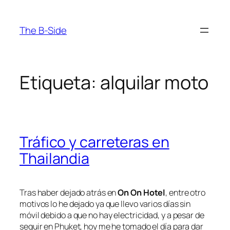
Saltar
al
The B-Side
contenido
Etiqueta:
alquilar moto
Tráfico y carreteras en
Thailandia
Tras haber dejado atrás en
On On Hotel
, entre otro
motivos lo he dejado ya que llevo varios días sin
móvil debido a que no hay electricidad, y a pesar de
seguir en Phuket, hoy me he tomado el día para dar