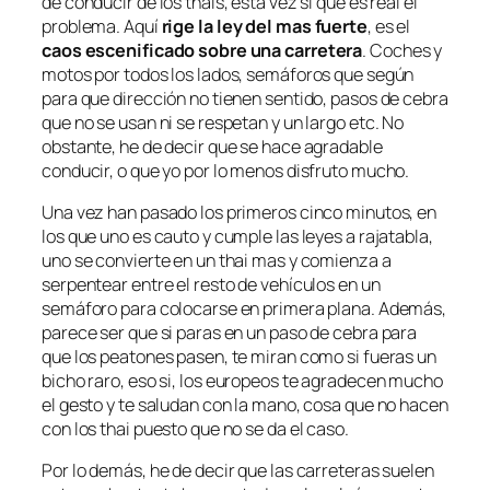
de conducir de los thais, esta vez si que es real el
problema. Aquí
rige la ley del mas fuerte
, es el
caos escenificado sobre una carretera
. Coches y
motos por todos los lados, semáforos que según
para que dirección no tienen sentido, pasos de cebra
que no se usan ni se respetan y un largo etc. No
obstante, he de decir que se hace agradable
conducir, o que yo por lo menos disfruto mucho.
Una vez han pasado los primeros cinco minutos, en
los que uno es cauto y cumple las leyes a rajatabla,
uno se convierte en un thai mas y comienza a
serpentear entre el resto de vehículos en un
semáforo para colocarse en primera plana. Además,
parece ser que si paras en un paso de cebra para
que los peatones pasen, te miran como si fueras un
bicho raro, eso si, los europeos te agradecen mucho
el gesto y te saludan con la mano, cosa que no hacen
con los thai puesto que no se da el caso.
Por lo demás, he de decir que las carreteras suelen