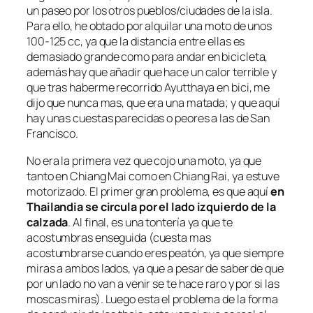
un paseo por los otros pueblos/ciudades de la isla.
Para ello, he obtado por alquilar una moto de unos
100-125 cc, ya que la distancia entre ellas es
demasiado grande como para andar en bicicleta,
además hay que añadir que hace un calor terrible y
que tras haberme recorrido Ayutthaya en bici, me
dijo que nunca mas, que era una matada; y que aquí
hay unas cuestas parecidas o peores a las de San
Francisco.
No era la primera vez que cojo una moto, ya que
tanto en Chiang Mai como en Chiang Rai, ya estuve
motorizado. El primer gran problema, es que aquí
en
Thailandia se circula por el lado izquierdo de la
calzada
. Al final, es una tontería ya que te
acostumbras enseguida (cuesta mas
acostumbrarse cuando eres peatón, ya que siempre
miras a ambos lados, ya que a pesar de saber de que
por un lado no van a venir se te hace raro y por si las
moscas miras). Luego esta el problema de la forma