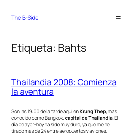
Saltar
al
The B-Side
contenido
Etiqueta:
Bahts
Thailandia 2008: Comienza
la aventura
Son las 19:00 de la tarde aquí en
Krung Thep
, mas
conocido como Bangkok,
capital de Thailandia
. El
día de ayer-hoy ha sido muy duro, ya que me he
tirado mas de 24 entre aeropuertos y aviones.