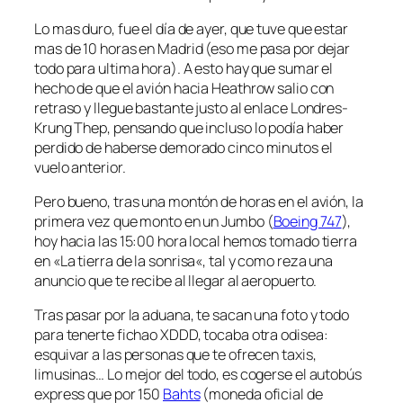
Lo mas duro, fue el día de ayer, que tuve que estar
mas de 10 horas en Madrid (eso me pasa por dejar
todo para ultima hora). A esto hay que sumar el
hecho de que el avión hacia Heathrow salio con
retraso y llegue bastante justo al enlace Londres-
Krung Thep, pensando que incluso lo podía haber
perdido de haberse demorado cinco minutos el
vuelo anterior.
Pero bueno, tras una montón de horas en el avión, la
primera vez que monto en un Jumbo (
Boeing 747
),
hoy hacia las 15:00 hora local hemos tomado tierra
en «
La tierra de la sonrisa
«, tal y como reza una
anuncio que te recibe al llegar al aeropuerto.
Tras pasar por la aduana, te sacan una foto y todo
para tenerte fichao XDDD, tocaba otra odisea:
esquivar a las personas que te ofrecen taxis,
limusinas… Lo mejor del todo, es cogerse el autobús
express que por 150
Bahts
(moneda oficial de