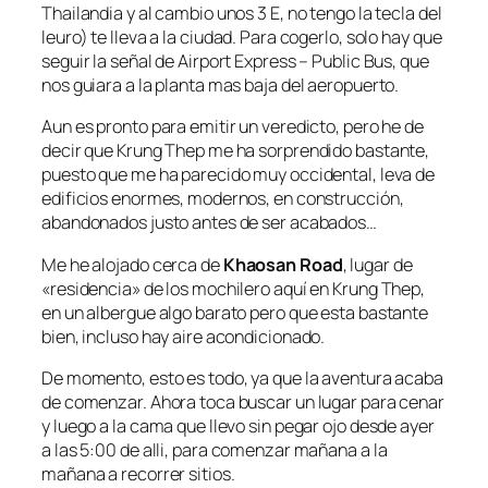
Thailandia y al cambio unos 3 E, no tengo la tecla del
leuro) te lleva a la ciudad. Para cogerlo, solo hay que
seguir la señal de Airport Express – Public Bus, que
nos guiara a la planta mas baja del aeropuerto.
Aun es pronto para emitir un veredicto, pero he de
decir que Krung Thep me ha sorprendido bastante,
puesto que me ha parecido muy occidental, leva de
edificios enormes, modernos, en construcción,
abandonados justo antes de ser acabados…
Me he alojado cerca de
Khaosan Road
, lugar de
«residencia» de los mochilero aquí en Krung Thep,
en un albergue algo barato pero que esta bastante
bien, incluso hay aire acondicionado.
De momento, esto es todo, ya que la aventura acaba
de comenzar. Ahora toca buscar un lugar para cenar
y luego a la cama que llevo sin pegar ojo desde ayer
a las 5:00 de alli, para comenzar mañana a la
mañana a recorrer sitios.