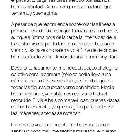
hemos montado 4 en un pequeño aeroplano, que
tenía muy buena pinta.
A pesar de que recomienda sobrevolar las lineas a
primera hora del día (por que la luz no es tan fuerte,
aunque a última hora de la tarde la intensidad de la
luz es la misma, por la tarde suele hacer bastante
viento y las naves no salen a volar), he de decir que
hemos podido ver las lineas de una forma muy clara.
Desafortunadamente, me he equivocado al elegir el
objetivo para la cámara (sólo se podía llevar una
cámara, nada de pesos extra) y es posible que no
todas las figuras puedan verse con nitidez. Medio
hora más tarde, ya habíamos realizado todo el
recorrido. El viaje ha sido maravilloso: buenas vistas
con un buen piloto, ya que los giros para poder ver
las imágenes, apenas se notaban.
Camino de vuelta al pueblo, me he empezado a
sentir un poco mal: me sentida mareado, el cuerpo