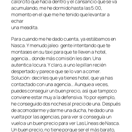
calorcito que hacía dentro y el cansancio que se va
acumulando, me he dormido hasta las 5:00,
momento en el que me he tenido que levantar a
echar
una meadita.
Para cuando me he dado cuenta, ya estábamos en
Nasca. Y menudo jaleo: gente intentando que te
montases en su taxi para que te lleven a hotel,
agencia… donde más comisión les dan. Una
autentica locura. Y claro, a uno le pillan recién
despertado y parece que se lo van a comer.
Solución: decirles que ya tienes hotel, que ya has
contactado con una agencia… Aunque a veces,
puedes conseguir un buen precio, así que tampoco
conviene estar muy a la defensiva. Yo por ejemplo,
he conseguido dos noches al precio de una. Después
de acomodarme y darme una ducha, he dado una
vuelta por las agencias, para ver si conseguía un
vuelo a un buen precio para ver Las Líneas de Nasca.
Un buen precio, no tiene porque ser el más barato,