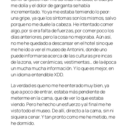
me dolía y el dolor de garganta se había
incrementado. Yo ya me estaba temiendo lo peor:
una gripe, ya que los síntomas son los mismos, salvo
porque no me duele la cabeza. He intentado comer
algo, por si era falta de fuerzas, por comer poco los
días anteriores, pero la cosa no mejoraba. Aún así,
no me he quedado a descansar en el hotel sino que
me he ido a ver el museo de Antonini, donde uno
puede informarse acerca de las culturas pre incas
de la zona, ver cerámicas, vestimentas… de la época
un mucha mucha información. Y lo que es mejor, en
un idioma entendible XDD.
La verdad es que no me he enterado muy bien, ya
que a poco de entrar, estaba más pendiente de
meterme en la cama, que de ver lo que estaba
viendo. Pero he hecho un esfuerzo y al final me he
visto todo el museo. De allí, directo a la cama, sin ni
siquiera cenar. Y tan pronto como me he metido, me
he dormido.