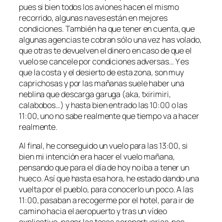
pues si bien todos los aviones hacen el mismo
recorrido, algunas naves están en mejores
condiciones. También ha que tener en cuenta, que
algunas agencias te cobran sólo una vez has volado,
que otras te devuelven el dinero en caso de que el
vuelo se cancele por condiciones adversas… Y es
que la costa y el desierto de esta zona, son muy
caprichosas y por las mañanas suele haber una
neblina que descarga garuga (aka, txirimiri,
calabobos…) y hasta bien entrado las 10:00 o las
11:00, uno no sabe realmente que tiempo va a hacer
realmente.
Al final, he conseguido un vuelo para las 13:00, si
bien mi intención era hacer el vuelo mañana,
pensando que para el día de hoy no iba a tener un
hueco. Así que hasta esa hora, he estado dando una
vuelta por el pueblo, para conocerlo un poco. A las
11:00, pasaban a recogerme por el hotel, para ir de
camino hacia el aeropuerto y tras un vídeo
explicativo, pagar las tasas aeroportuarias, nos