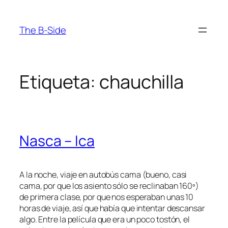
Saltar
al
The B-Side
contenido
Etiqueta:
chauchilla
Nasca – Ica
A la noche, viaje en autobús cama (bueno, casi
cama, por que los asiento sólo se reclinaban 160º)
de primera clase, por que nos esperaban unas 10
horas de viaje, así que había que intentar descansar
algo. Entre la película que era un poco tostón, el