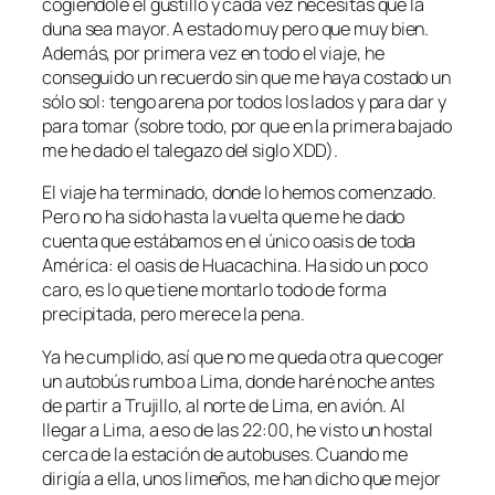
cogiéndole el gustillo y cada vez necesitas que la
duna sea mayor. A estado muy pero que muy bien.
Además, por primera vez en todo el viaje, he
conseguido un recuerdo sin que me haya costado un
sólo sol: tengo arena por todos los lados y para dar y
para tomar (sobre todo, por que en la primera bajado
me he dado el talegazo del siglo XDD).
El viaje ha terminado, donde lo hemos comenzado.
Pero no ha sido hasta la vuelta que me he dado
cuenta que estábamos en el único oasis de toda
América: el oasis de Huacachina. Ha sido un poco
caro, es lo que tiene montarlo todo de forma
precipitada, pero merece la pena.
Ya he cumplido, así que no me queda otra que coger
un autobús rumbo a Lima, donde haré noche antes
de partir a Trujillo, al norte de Lima, en avión. Al
llegar a Lima, a eso de las 22:00, he visto un hostal
cerca de la estación de autobuses. Cuando me
dirigía a ella, unos limeños, me han dicho que mejor