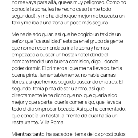
no me vaya para allá, que es muy peligroso. Como no
conocía la zona, les he hecho caso (ante todo
seguridad), y me ha dicho que mejor me buscaba un
taxi y me iba a una zona un poco más segura.
Me he dejado guiar, así que he cogido un taxi de un
señor que “casualidad” estaba en el grupo de gente
que no me recomendaba ir a la zona y hemos
empezado a buscar un hostal/hotel donde el
hombre tendrá una buena comisión, digo… donde
poder dormir. El primero al que me ha llevado, tenía
buena pinta, lamentablemente, no había camas
libres, así que hemos seguido buscando en otros. El
segundo, tenía pinta de ser u antro, así que
directamente le he dicho que no, que quería algo
mejor y que aparte, quería comer algo, que llevaba
todo el día sin probar bocado. Así que ha comentado,
que conocía un hostal, al frente del cual había un
restaurante: Villa Roma.
Mientras tanto, ha sacado el tema de los prostíbulos