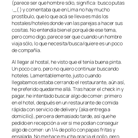
(parece ser que hombre sólo, significa: busco putas
:_( ) y comentaba que en Lima no hay mucho
prostíbulo, que lo que acá se lleva es más los
hostales/hoteles donde van las parejas a hacer sus
cositas. No entendía bien el porqué de ese tema,
pero como digo, parece ser que cuando un hombre
viaja sólo, lo que necesita/busca/quiere es un poco
de compañía.
Al llegar al hostal, he visto que el tenía buena pinta.
Un poco caro, pero no quiero continuar buscando
hoteles. Lamentablemente, justo cuando
llegabamos estaba cerrando el restaurante, aún así,
he preferido quedarme allá. Tras hacer el check in y
pagar, he intentado buscar algo de comer: primero
en el hotel, después en un restaurante de comida
rápida con servicio de delivery (aka entrega a
domicilio), pero era demasiado tarde, así que he
pedido en recepción a ver si me podían conseguir
algo de comer: un 1/4 de pollo con papas fritas y
ensalada. No me hace mucha gracia el pollo, pero