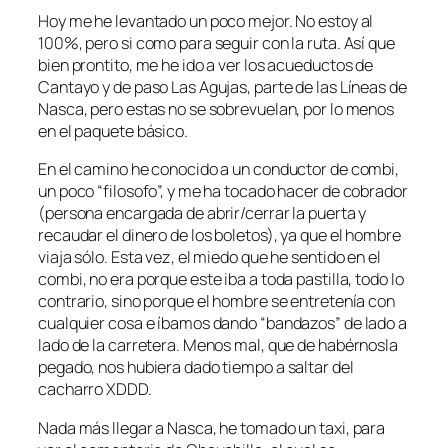
Hoy me he levantado un poco mejor. No estoy al
100%, pero si como para seguir con la ruta. Así que
bien prontito, me he ido a ver los acueductos de
Cantayo y de paso Las Agujas, parte de las Líneas de
Nasca, pero estas no se sobrevuelan, por lo menos
en el paquete básico.
En el camino he conocido a un conductor de combi,
un poco “filosofo”, y me ha tocado hacer de cobrador
(persona encargada de abrir/cerrar la puerta y
recaudar el dinero de los boletos), ya que el hombre
viaja sólo. Esta vez, el miedo que he sentido en el
combi, no era porque este iba a toda pastilla, todo lo
contrario, sino porque el hombre se entretenía con
cualquier cosa e íbamos dando “bandazos” de lado a
lado de la carretera. Menos mal, que de habérnosla
pegado, nos hubiera dado tiempo a saltar del
cacharro XDDD.
Nada más llegar a Nasca, he tomado un taxi, para