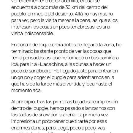
ver el cementerio de Chauchilla, el cual se
encuentra a poco más de 30 km del centro del
pueblo, en medio del desierto. Allá no hay mucho
para ver, pero la visita merece la pena, así que si os
interesan las cosas un poco tenebrosas, es una
visita indispensable.
En contra de lo que creía antes de llegar a la zona, he
terminado bastante pronto de ver las cosas que
tenía pensadas, así que he tomado un bus camino a
Ica, para ir a Huacachina, a las dunas a hacer un
poco de sandboard. He llegado justo para entrar en
un grupo y coger el buggie para adentrarnos en la
que ha sido la tarde más divertida y loca hasta el
momento aca.
Al principio, tras las primeras bajadas de impresión
dentro del buggie, hemos pasado a lanzarnos con
las tablas de snow por la arena. La primera vez
impresiona un poco tener que tirarte por esas
enormes dunas, pero luego, poco a poco, vas