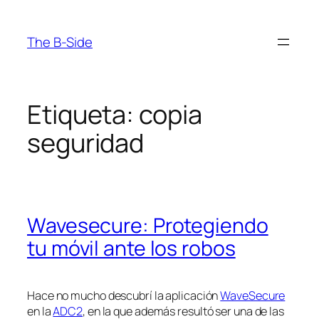
Saltar
al
The B-Side
contenido
Etiqueta:
copia
seguridad
Wavesecure: Protegiendo
tu móvil ante los robos
Hace no mucho descubrí la aplicación
WaveSecure
en la
ADC2
, en la que además resultó ser una de las