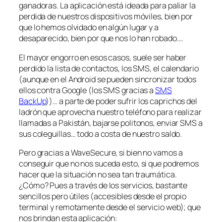
ganadoras. La aplicación está ideada para paliar la
perdida de nuestros dispositivos móviles, bien por
que lo hemos olvidado en algún lugar y a
desaparecido, bien por que nos lo han robado….
El mayor engorro en esos casos, suele ser haber
perdido la lista de contactos, los SMS, el calendario
(aunque en el Android se pueden sincronizar todos
ellos contra Google (los SMS gracias a
SMS
BackUp
))… a parte de poder sufrir los caprichos del
ladrón que aprovecha nuestro teléfono para realizar
llamadas a Pakistán, bajarse politonos, enviar SMS a
sus coleguillas… todo a costa de nuestro saldo.
Pero gracias a WaveSecure, si bien no vamos a
conseguir que no nos suceda esto, si que podremos
hacer que la situación no sea tan traumática.
¿Cómo? Pues a través de los servicios, bastante
sencillos pero útiles (accesibles desde el propio
terminal y remotamente desde el servicio web); que
nos brindan esta aplicación: