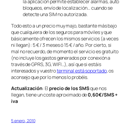
la aplicación permite establecer alarmas, auto
bloqueos, envío de localización… cuando se
detecte una SIM no autorizada.
Todo esto a un precio muy majo, bastante más bajo
que cualquiera de los seguros para móviles y que
básicamente ofrecen los mismos servicios (a veces
ni llegan): 5 € / 3 meses ó 15 € / año. Por cierto, si
mal no recuerdo, de momento el servicio es gratuito
(no incluye los gastos generados por conexión a
través de GPRS, 3G, WIFI…), así que si estáis
interesados y vuestro
terminal está soportado
, os
aconsejo que por lo menos lo probéis.
Actualización
: El
precio de los SMS
que nos
llegan, tiene un coste aproximado de
0,60€/SMS +
iva
5 enero, 2010