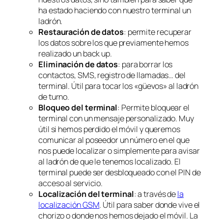
ha estado haciendo con nuestro terminal un
ladrón.
Restauración de datos
: permite recuperar
los datos sobre los que previamente hemos
realizado un back up.
Eliminación de datos
: para borrar los
contactos, SMS, registro de llamadas… del
terminal. Útil para tocar los «güevos» al ladrón
de turno.
Bloqueo del terminal
: Permite bloquear el
terminal con un mensaje personalizado. Muy
útil si hemos perdido el móvil y queremos
comunicar al poseedor un número en el que
nos puede localizar o simplemente para avisar
al ladrón de que le tenemos localizado. El
terminal puede ser desbloqueado con el PIN de
acceso al servicio.
Localización del terminal
: a través de
la
localización GSM
. Útil para saber donde vive el
chorizo o donde nos hemos dejado el móvil. La