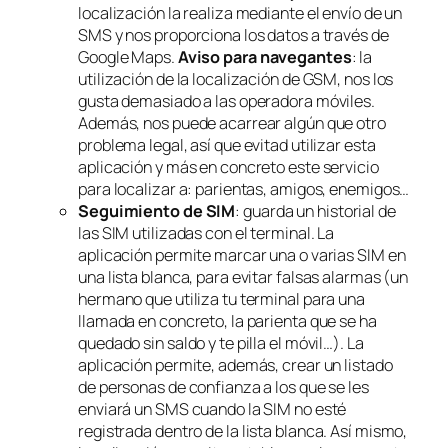
localización la realiza mediante el envío de un
SMS y nos proporciona los datos a través de
Google Maps.
Aviso para navegantes
:
la
utilización de la localización de GSM, nos los
gusta demasiado a las operadora móviles.
Además, nos puede acarrear algún que otro
problema legal, así que evitad utilizar esta
aplicación y más en concreto este servicio
para localizar a: parientas, amigos, enemigos…
Seguimiento de SIM
: guarda un historial de
las SIM utilizadas con el terminal. La
aplicación permite marcar una o varias SIM en
una lista blanca, para evitar falsas alarmas (un
hermano que utiliza tu terminal para una
llamada en concreto, la parienta que se ha
quedado sin saldo y te pilla el móvil…). La
aplicación permite, además, crear un listado
de personas de confianza a los que se les
enviará un SMS cuando la SIM no esté
registrada dentro de la
lista blanca
. Así mismo,