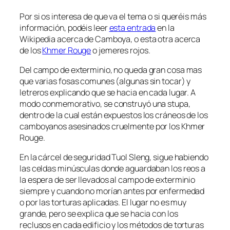
Por si os interesa de que va el tema o si queréis más
información, podéis leer
esta entrada
en la
Wikipedia acerca de Camboya, o esta otra acerca
de los
Khmer Rouge
o jemeres rojos.
Del campo de exterminio, no queda gran cosa mas
que varias fosas comunes (algunas sin tocar) y
letreros explicando que se hacia en cada lugar. A
modo conmemorativo, se construyó una stupa,
dentro de la cual están expuestos los cráneos de los
camboyanos asesinados cruelmente por los Khmer
Rouge.
En la cárcel de seguridad Tuol Sleng, sigue habiendo
las celdas minúsculas donde aguardaban los reos a
la espera de ser llevados al campo de exterminio
siempre y cuando no morían antes por enfermedad
o por las torturas aplicadas. El lugar no es muy
grande, pero se explica que se hacia con los
reclusos en cada edificio y los métodos de torturas