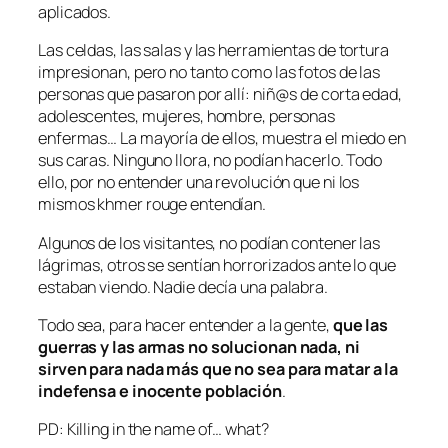
aplicados.
Las celdas, las salas y las herramientas de tortura
impresionan, pero no tanto como las fotos de las
personas que pasaron por allí: niñ@s de corta edad,
adolescentes, mujeres, hombre, personas
enfermas… La mayoría de ellos, muestra el miedo en
sus caras. Ninguno llora, no podían hacerlo. Todo
ello, por no entender una revolución que ni los
mismos khmer rouge entendían.
Algunos de los visitantes, no podían contener las
lágrimas, otros se sentían horrorizados ante lo que
estaban viendo. Nadie decía una palabra.
Todo sea, para hacer entender a la gente,
que las
guerras y las armas no solucionan nada, ni
sirven para nada más que no sea para matar a la
indefensa e inocente población
.
PD: Killing in the name of… what?