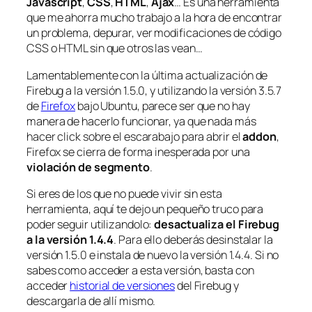
Javascript
,
CSS
,
HTML
,
Ajax
… Es una herramienta
que me ahorra mucho trabajo a la hora de encontrar
un problema, depurar, ver modificaciones de código
CSS o HTML sin que otros las vean…
Lamentablemente con la última actualización de
Firebug a la versión 1.5.0, y utilizando la versión 3.5.7
de
Firefox
bajo Ubuntu, parece ser que no hay
manera de hacerlo funcionar, ya que nada más
hacer click sobre el escarabajo para abrir el
addon
,
Firefox se cierra de forma inesperada por una
violación de segmento
.
Si eres de los que no puede vivir sin esta
herramienta, aquí te dejo un pequeño truco para
poder seguir utilizandolo:
desactualiza el Firebug
a la versión 1.4.4
. Para ello deberás desinstalar la
versión 1.5.0 e instala de nuevo la versión 1.4.4. Si no
sabes como acceder a esta versión, basta con
acceder
historial de versiones
del Firebug y
descargarla de allí mismo.