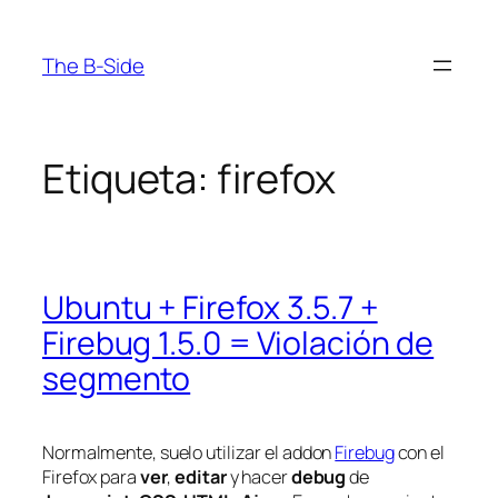
Saltar
al
The B-Side
contenido
Etiqueta:
firefox
Ubuntu + Firefox 3.5.7 +
Firebug 1.5.0 = Violación de
segmento
Normalmente, suelo utilizar el addon
Firebug
con el
Firefox para
ver
,
editar
y hacer
debug
de