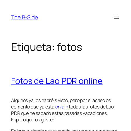
Saltar
al
The B-Side
contenido
Etiqueta:
fotos
Fotos de Lao PDR online
Algunos ya los habréis visto, pero por si acaso os
comento que ya está
onlain
todas las fotos de Lao
PDR que he sacado estas pasadas vacaciones.
Espero que os gusten.
En breve, donde breve puede ser un mes, empezaré