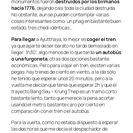
monumentos fueron
destruidos por los birmanos
hacia 1776
, dejando casi toda la ciudad destruida.
No obstante, aun se pueden contemplar varias
cosas interesantes como: un phag en bastante buen
estado, tres chedi idénticas…
Para llegar
a Ayutthaya, lo mejor es
coger el tren
,
ya que aparte de ser barato no tarda demasiado en
llegar: 1h30′, algo menos de lo que tarda
un autobús
o una furgoneta
, otras dos opciones bastante
económicas. Pero para viajar en tren, existen varias
pegas: hay trenes de ciento en viento, a la ida sólo
he tenido que esperar unos 20 minutos, pero a la
vuelta me decían que tenia que esperar 2h y que el
trayecto Bang Seu – Krung Thep es un tramo corto
bastante lento, tanto que merece la pena acortar
usando el metro, bastante caro por cierto en
comparación con el tren o el autobús.
Para la vuelta, como no estaba dispuesto a esperar
las dos horas que me decía el despachador de