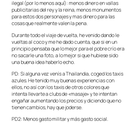
ilegal (por lo menos aquí): menos dinero en vallas
publicitarias del rey y la reina, menos monumentos
para estos dos personajes y mas dinero para las
cosas que realmente valen la pena.
Durante todo el viaje de vuelta, he venido dando le
vueltas al coco y me he dado cuenta, que si en un
principio pensaba que lo mejor para el pobre crío era
no sacarle una foto, a lo mejor si que hubiese sido
una buena idea haberlo echo.
PD: Si alguna vez venís a Thailandia, coged los taxis
azules. He tenido muy buenas experiencias con
ellos, no así con los taxis de otros colores que
intenta llevarte a clubs de «masaje» y te intentan
engañar aumentando los precios y diciendo que no
tienen cambios, hay que joderse.
PD2: Menos gasto militar y más gasto social.