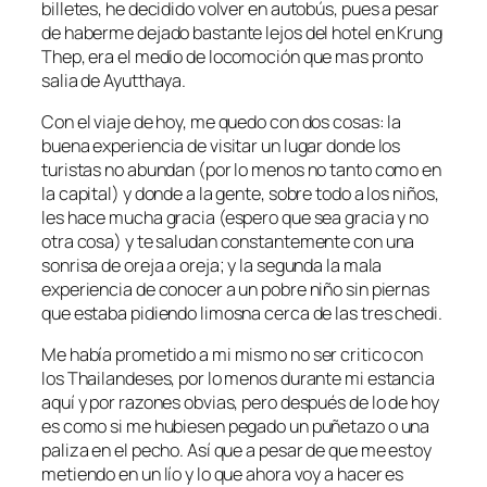
billetes, he decidido volver en autobús, pues a pesar
de haberme dejado bastante lejos del hotel en Krung
Thep, era el medio de locomoción que mas pronto
salia de Ayutthaya.
Con el viaje de hoy, me quedo con dos cosas: la
buena experiencia de visitar un lugar donde los
turistas no abundan (por lo menos no tanto como en
la capital) y donde a la gente, sobre todo a los niños,
les hace mucha gracia (espero que sea gracia y no
otra cosa) y te saludan constantemente con una
sonrisa de oreja a oreja; y la segunda la mala
experiencia de conocer a un pobre niño sin piernas
que estaba pidiendo limosna cerca de las tres chedi.
Me había prometido a mi mismo no ser critico con
los Thailandeses, por lo menos durante mi estancia
aquí y por razones obvias, pero después de lo de hoy
es como si me hubiesen pegado un puñetazo o una
paliza en el pecho. Así que a pesar de que me estoy
metiendo en un lío y lo que ahora voy a hacer es