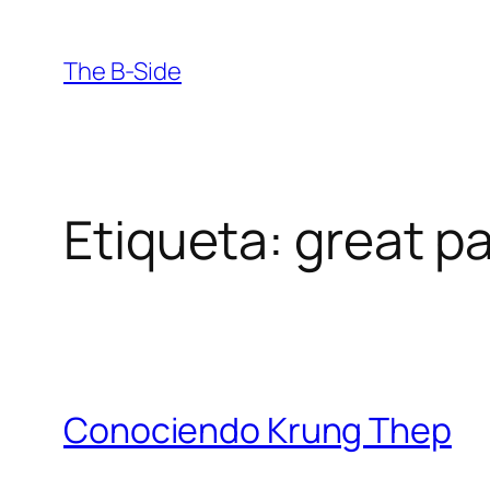
Saltar
al
The B-Side
contenido
Etiqueta:
great p
Conociendo Krung Thep