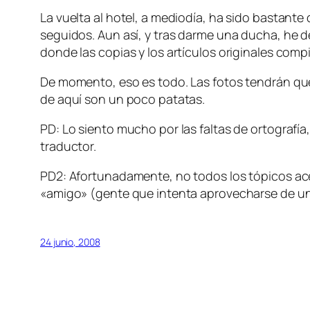
La vuelta al hotel, a mediodía, ha sido bastant
seguidos. Aun así, y tras darme una ducha, he d
donde las copias y los artículos originales com
De momento, eso es todo. Las fotos tendrán que
de aquí son un poco patatas.
PD: Lo siento mucho por las faltas de ortografía
traductor.
PD2: Afortunadamente, no todos los tópicos acer
«amigo» (gente que intenta aprovecharse de un
24 junio, 2008