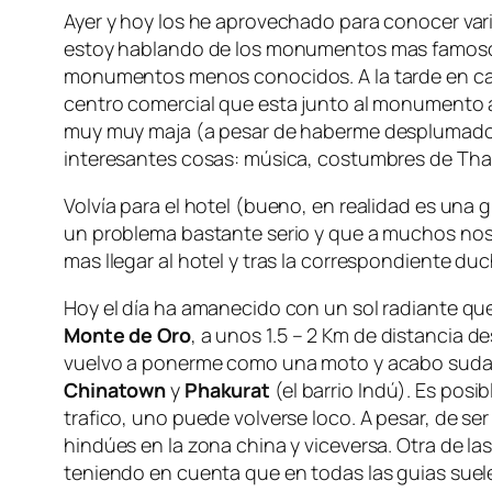
Ayer y hoy los he aprovechado para conocer vari
estoy hablando de los monumentos mas famosos
monumentos menos conocidos. A la tarde en cam
centro comercial que esta junto al monumento a 
muy muy maja (a pesar de haberme desplumado u
interesantes cosas: música, costumbres de Tha
Volvía para el hotel (bueno, en realidad es una
un problema bastante serio y que a muchos nos
mas llegar al hotel y tras la correspondiente duc
Hoy el día ha amanecido con un sol radiante que
Monte de Oro
, a unos 1.5 – 2 Km de distancia d
vuelvo a ponerme como una moto y acabo sudand
Chinatown
y
Phakurat
(el barrio Indú). Es posi
trafico, uno puede volverse loco. A pesar, de 
hindúes en la zona china y viceversa. Otra de l
teniendo en cuenta que en todas las guias suele