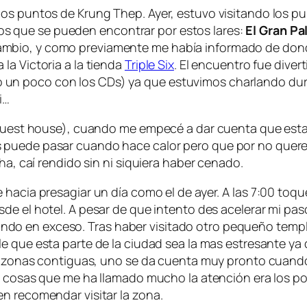
os puntos de Krung Thep. Ayer, estuvo visitando los pun
 que se pueden encontrar por estos lares:
El Gran Pa
bio, y como previamente me había informado de donde 
la Victoria a la tienda
Triple Six
. El encuentro fue diver
n poco con los CDs) ya que estuvimos charlando dura
i…
 guest house), cuando me empecé a dar cuenta que estab
 puede pasar cuando hace calor pero que por no quere
ha, caí rendido sin ni siquiera haber cenado.
 hacia presagiar un día como el de ayer. A las 7:00 toq
esde el hotel. A pesar de que intento des acelerar mi pa
o en exceso. Tras haber visitado otro pequeño templo 
ble que esta parte de la ciudad sea la mas estresante ya q
ser zonas contiguas, uno se da cuenta muy pronto cuand
as cosas que me ha llamado mucho la atención era los p
n recomendar visitar la zona.