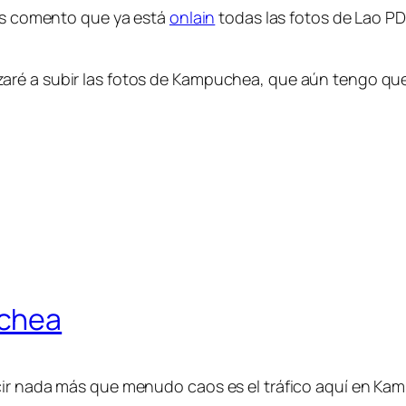
 os comento que ya está
onlain
todas las fotos de Lao P
ré a subir las fotos de Kampuchea, que aún tengo que c
uchea
cir nada más que menudo caos es el tráfico aquí en Ka