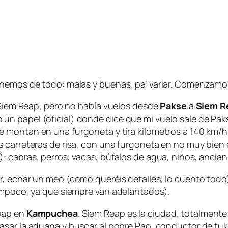
enemos de todo: malas y buenas, pa’ variar. Comenzamo
– Siem Reap, pero no había vuelos desde
Pakse
a
Siem R
 papel (oficial) donde dice que mi vuelo sale de Pakse 
Me montan en una furgoneta y tira kilómetros a 140 km/h
s carreteras de risa, con una furgoneta en no muy bien
: cabras, perros, vacas, búfalos de agua, niños, ancia
, echar un meo (como queréis detalles, lo cuento todo) 
tampoco, ya que siempre van adelantados).
Reap en
Kampuchea
. Siem Reap es la ciudad, totalmente 
 pasar la aduana y buscar al pobre Pao, conductor de tu