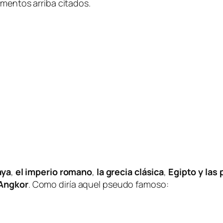
omentos arriba citados.
aya
,
el imperio romano
,
la grecia clásica
,
Egipto y las
Angkor
. Como diría aquel pseudo famoso: