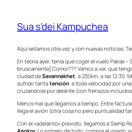
Sua s’dei Kampuchea
Aquí estamos otra vez y con nuevas noticias. T
En teoría ayer, tenía que coger el vuelo Pakse 
bruscamente] Comor??? Vamos a ver, que tengo un
ciudad de
Savannakhet
, a 230km, a las 12:30. 
sufrido tanta
tensión
: a toda velocidad por una
cruzandose por delante (con frenazos incluidos)
Menos mal que llegamos a tiempo. Entre facturar
llega el avión (otra cosa no pero puntualidad 
Con el «adelanto» previsto, llegamos a Siemp 
Angkor
. Lo primero de todo, compra el visado,