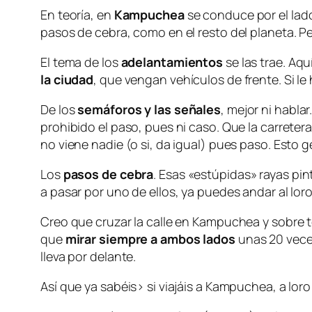
En teoría, en
Kampuchea
se conduce por el lad
pasos de cebra, como en el resto del planeta. P
El tema de los
adelantamientos
se las trae. Aq
la ciudad
, que vengan vehículos de frente. Si le
De los
semáforos y las señales
, mejor ni habl
prohibido el paso, pues ni caso. Que la carrete
no viene nadie (o si, da igual) pues paso. Esto
Los
pasos de cebra
. Esas «estúpidas» rayas pin
a pasar por uno de ellos, ya puedes andar al loro
Creo que cruzar la calle en Kampuchea y sobre t
que
mirar siempre a ambos lados
unas 20 vece
lleva por delante.
Así que ya sabéis> si viajáis a Kampuchea, a loro