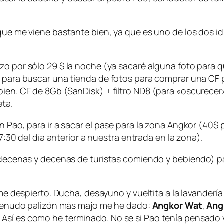
 que me viene bastante bien, ya que es uno de los dos 
azo por sólo 29 $ la noche (ya sacaré alguna foto para 
d para buscar una tienda de fotos para comprar una CF 
bien. CF de 8Gb (SanDisk) + filtro ND8 (para «oscurece
eta.
 Pao, para ir a sacar el pase para la zona Angkor (40$ po
17:30 del día anterior a nuestra entrada en la zona).
s (decenas y decenas de turistas comiendo y bebiendo) 
 me despierto. Ducha, desayuno y vueltita a la lavanderí
. Menudo palizón más majo me he dado:
Angkor Wat
,
Ang
sí es como he terminado. No se si Pao tenía pensado vis