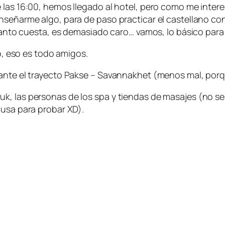
e las 16:00, hemos llegado al hotel, pero como me inte
nseñarme algo, para de paso practicar el castellano co
cuanto cuesta, es demasiado caro… vamos, lo básico para 
to, eso es todo amigos.
rante el trayecto Pakse – Savannakhet (menos mal, porq
, las personas de los spa y tiendas de masajes (no se 
cusa para probar XD).