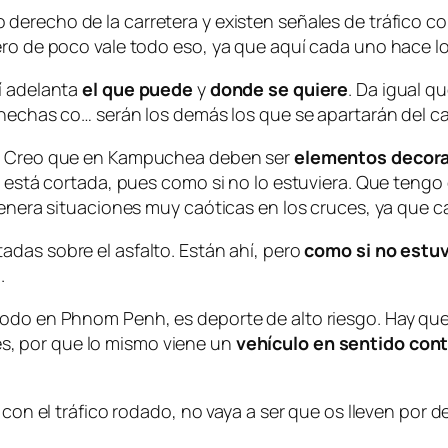
o derecho de la carretera y existen señales de tráfico
ero de poco vale todo eso, ya que aquí cada uno hace lo
uí adelanta
el que puede
y
donde se quiere
. Da igual q
 hechas co… serán los demás los que se apartarán del ca
ar. Creo que en Kampuchea deben ser
elementos decora
ra está cortada, pues como si no lo estuviera. Que tengo
 genera situaciones muy caóticas en los cruces, ya que
tadas sobre el asfalto. Están ahí, pero
como si no estu
.
odo en Phnom Penh, es deporte de alto riesgo. Hay que 
s, por que lo mismo viene un
vehículo en sentido cont
 con el tráfico rodado, no vaya a ser que os lleven por d