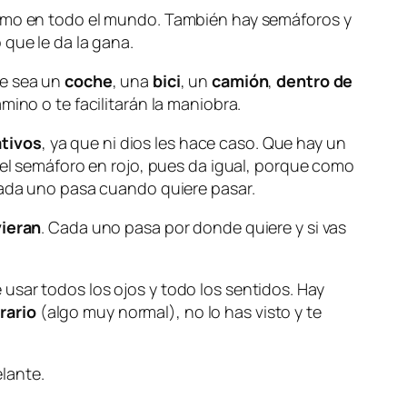
 como en todo el mundo. También hay semáforos y
 que le da la gana.
ue sea un
coche
, una
bici
, un
camión
,
dentro de
mino o te facilitarán la maniobra.
tivos
, ya que ni dios les hace caso. Que hay un
 el semáforo en rojo, pues da igual, porque como
 cada uno pasa cuando quiere pasar.
vieran
. Cada uno pasa por donde quiere y si vas
usar todos los ojos y todo los sentidos. Hay
rario
(algo muy normal), no lo has visto y te
elante.