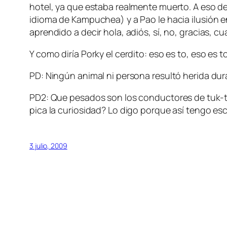
hotel, ya que estaba realmente muerto. A eso d
idioma de Kampuchea) y a Pao le hacia ilusión e
aprendido a decir hola, adiós, sí, no, gracias, 
Y como diría Porky el cerdito: eso es to, eso es 
PD: Ningún animal ni persona resultó herida du
PD2: Que pesados son los conductores de tuk-tuk
pica la curiosidad? Lo digo porque así tengo es
3 julio, 2009