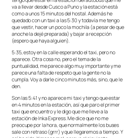
va a llevar desde Cusco a Puno y la estación está
como a unos 15 minutos del hostal. Además he
quedado con un taxi a las 5:30 y todavía me tengo
que vestir, hacer un poco la mochila (a pesar de que
anoche la dejé preparada) y bajar a recepción
(espero que haya alguien).
5:35, estoy en la calle esperando el taxi, pero no
aparece. Otra cosa no, pero el tema de la
puntualidad, me parece algo muy importante y me
parece una falta de respeto que la gente no la
cumpla. Voy a darle cinco minutos más, sino, que le
den.
Son las 5:41 y no aparece mi taxi y tengo que estar
en 4 minutos en la estación, así que paro el primer
taxi que encuentro y le digo que me lleve a la
estación de Inka Express. Me dice que no me
preocupe por la hora, que normalmente los buses
sale con retraso (grrr) y que llegaremos a tiempo. Y