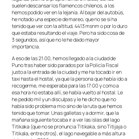
suelen descansar los flamencos chilenos, a los
hemos podido ver en la lejanía. Al bajar del autobús,
he notado una especie de mareo, que no se si ha
tenido que ver con la altitud, 4413 msnm o por lo duro
que estaba resultando el viaje. Pero ha sido cosa de
3 segundos, así que no le he dado mayor
importancia.
A eso de las 21:00, hemos llegado a la ciudad de
Puno tras haber sido parados por la Policía Fiscal
justo a la entrada de la ciudad y me ha tocado ir en
taxi hasta el hostal, ya que la persona que había ido a
recogerme, me esperaba para las 17:00 y como a
esa hora no estaba allí, se había vuelto al hostal. Le
he pedido mil y un disculpas y le he dicho que no
había sido problema mio sino de la ruta que hemos
tenido que tomar. Unas galletas y a dormir, que la
mañana siguiente tocaba ir a ver las islas del lago
Titikaka (que no se pronuncia Titikaka, sino Titijaja o
Titikala, entre otros), el lago navegable a más altura