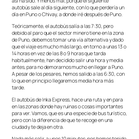
así ha sido. Y menos mal, porque el siguiente
autobús sale al día siguiente, con lo que perdería un
día en Puno o Chivay, a donde iré después de Puno.
Teóricamente, el autobús salía a las 7:30, pero
debido al paro que el sector minero tiene en la zona
de Puno, debemos tomar una vía alternativa y dado
que el viaje es mucho más largo, en torno a unas 13 o
14 horas en vez de las 8 o 9 horas que tarda
habitualmente, han decidido salir una hora y media
antes, para no demorarnos mucho en llegar a Puno.
A pesar de los pesares, hemos salido a las 6:30, con
lo que en principio llegaremos media hora más
tarde.
El autobús de Inka Express, hace una ruta y en para
en las zonas donde hay ruinas o cosas importantes
para ver. Vamos, que es una especie de bus turístico,
pero con la diferencia de que te recoge en una
ciudad y te deja en otra.
Nada más salir, a unos 10 minutos, nos hemos tenido