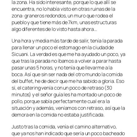
la zona. Ha sido interesante, porque lo que allí se
encuentra, no lo había visto en otras ruinas de la
zona: graneros redondos, un muro que rodea el
pueblo y que tiene más de 7km, unas estructuras
algo diferentes de lo visto hasta ahora…
Una hora y media más tarde de salir, tenía la parada
para llenar un poco el estomago en la ciudad de
Sicuani. La verdad es que me ha ayudado un poco, ya
que tras la parada no íbamos a volver a parar hasta
pasar unas 5 horas, y no tenía que llevarme a la
boca. Así que sin ser nada del otro mundo la comida
del buffet, he de decir que me ha sabido a gloria. Eso
sí, el catering venía con un poco de retraso (30
minutos) y el señor guía les ha montado un poco de
pollo, porque sabía perfectamente cual era la
situación y además, veníamos con retraso, así que la
demora en la comida no estaba justificada.
Justo tras la comida, venía el camino alternativo,
que ya nos han indicado que sería un poco bacheado