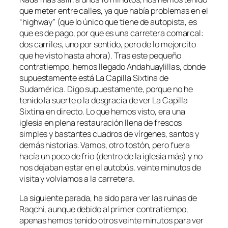
que meter entre calles, ya que había problemas en el
“highway” (que lo único que tiene de autopista, es
que es de pago, por que es una carretera comarcal:
dos carriles, uno por sentido, pero de lo mejorcito
que he visto hasta ahora). Tras este pequeño
contratiempo, hemos llegado Andahuaylillas, donde
supuestamente está La Capilla Sixtina de
Sudamérica. Digo supuestamente, porque no he
tenido la suerte o la desgracia de ver La Capilla
Sixtina en directo. Lo que hemos visto, era una
iglesia en plena restauración llena de frescos
simples y bastantes cuadros de vírgenes, santos y
demás historias. Vamos, otro tostón, pero fuera
hacía un poco de frío (dentro de la iglesia más) y no
nos dejaban estar en el autobús. veinte minutos de
visita y volvíamos a la carretera.
La siguiente parada, ha sido para ver las ruinas de
Raqchi, aunque debido al primer contratiempo,
apenas hemos tenido otros veinte minutos para ver