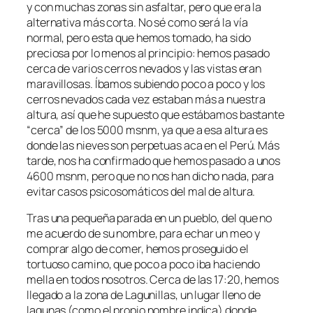
y con muchas zonas sin asfaltar, pero que era la
alternativa más corta. No sé como será la vía
normal, pero esta que hemos tomado, ha sido
preciosa por lo menos al principio: hemos pasado
cerca de varios cerros nevados y las vistas eran
maravillosas. Íbamos subiendo poco a poco y los
cerros nevados cada vez estaban más a nuestra
altura, así que he supuesto que estábamos bastante
“cerca” de los 5000 msnm, ya que a esa altura es
donde las nieves son perpetuas aca en el Perú. Más
tarde, nos ha confirmado que hemos pasado a unos
4600 msnm, pero que no nos han dicho nada, para
evitar casos psicosomáticos del mal de altura.
Tras una pequeña parada en un pueblo, del que no
me acuerdo de su nombre, para echar un meo y
comprar algo de comer, hemos proseguido el
tortuoso camino, que poco a poco iba haciendo
mella en todos nosotros. Cerca de las 17:20, hemos
llegado a la zona de Lagunillas, un lugar lleno de
lagunas (como el propio nombre indica) donde