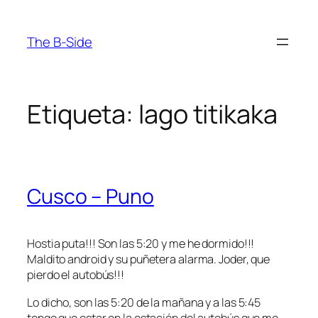
Saltar
al
The B-Side
contenido
Etiqueta:
lago titikaka
Cusco – Puno
Hostia puta!!! Son las 5:20 y me he dormido!!!
Maldito android y su puñetera alarma. Joder, que
pierdo el autobús!!!
Lo dicho, son las 5:20 de la mañana y a las 5:45
tengo que estar en la estación del autobús que me