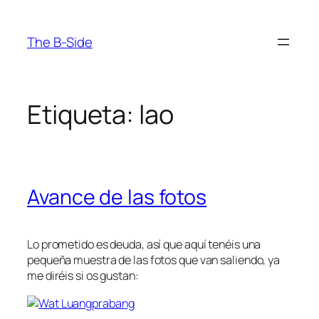
Saltar
al
The B-Side
contenido
Etiqueta:
lao
Avance de las fotos
Lo prometido es deuda, así que aquí tenéis una
pequeña muestra de las fotos que van saliendo, ya
me diréis si os gustan: