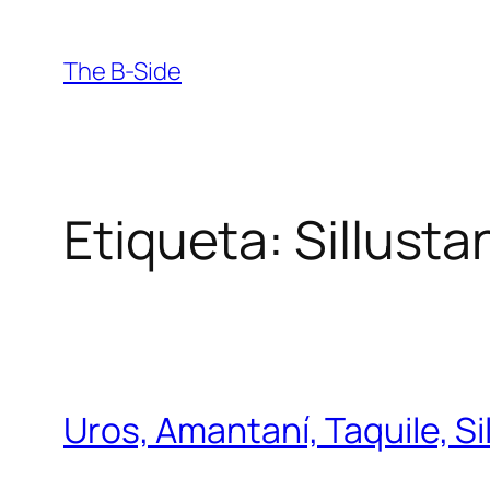
Saltar
al
The B-Side
contenido
Etiqueta:
Sillusta
Uros, Amantaní, Taquile, Si