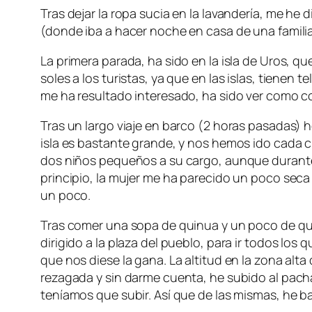
Tras dejar la ropa sucia en la lavandería, me he d
(donde iba a hacer noche en casa de una familia d
La primera parada, ha sido en la isla de Uros, q
soles a los turistas, ya que en las islas, tienen
me ha resultado interesado, ha sido ver como co
Tras un largo viaje en barco (2 horas pasadas) he
isla es bastante grande, y nos hemos ido cada cu
dos niños pequeños a su cargo, aunque durante
principio, la mujer me ha parecido un poco seca 
un poco.
Tras comer una sopa de quinua y un poco de que
dirigido a la plaza del pueblo, para ir todos los
que nos diese la gana. La altitud en la zona al
rezagada y sin darme cuenta, he subido al pacha
teníamos que subir. Así que de las mismas, he b