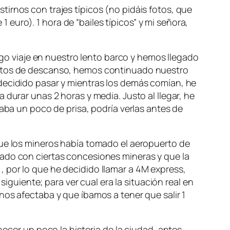
irnos con trajes típicos (no pidáis fotos, que
1 euro). 1 hora de “bailes típicos” y mi señora,
argo viaje en nuestro lento barco y hemos llegado
inutos de descanso, hemos continuado nuestro
 decidido pasar y mientras los demás comían, he
 durar unas 2 horas y media. Justo al llegar, he
daba un poco de prisa, podría verlas antes de
que los mineros había tomado el aeropuerto de
mado con ciertas concesiones mineras y que la
 por lo que he decidido llamar a 4M express,
siguiente; para ver cual era la situación real en
nos afectaba y que íbamos a tener que salir 1
ocer un poco la historia de la ciudad, antes,