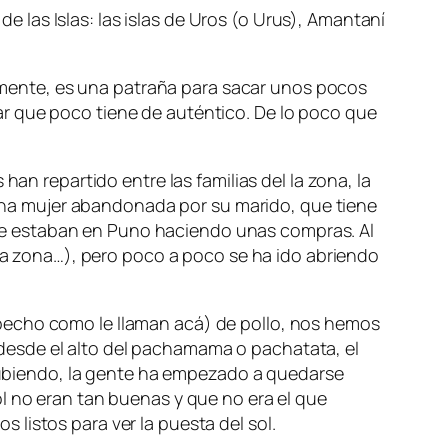
de las Islas: las islas de Uros (o Urus), Amantaní
icamente, es una patraña para sacar unos pocos
ginar que poco tiene de auténtico. De lo poco que
an repartido entre las familias del la zona, la
, una mujer abandonada por su marido, que tiene
te estaban en Puno haciendo unas compras. Al
 la zona…), pero poco a poco se ha ido abriendo
pecho como le llaman acá) de pollo, nos hemos
l, desde el alto del pachamama o pachatata, el
s subiendo, la gente ha empezado a quedarse
l no eran tan buenas y que no era el que
listos para ver la puesta del sol.