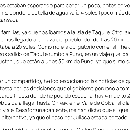
nos estaban esperando para cenar un poco, antes de vest
uiris, donde la botella de agua valía 4 soles (poco más de 
cansada.
familias, ya que nos íbamos a la isla de Taquile. Otro l
 hemos llegado a la plaza del pueblo, donde tras 20 m
aba a 20 soles. Como no era obligatorio comer allí, he
s salido de Taquile rumbo a Puno, en un viaje que iba a
llustaní, que están a unos 30 km de Puno, ya que si me 
car un compartido), he ido escuchando las noticias de 
otesta por las decisiones que el gobierno peruano a to
sparos (hasta donde he podido escuchar hay 4 muertos),
s para llegar hasta Chivay, en el Valle de Colca, al día 
ro viaje. Desafortunadamente, me han dicho que sí, que 
alternativa, ya que el paso por Juliaca estaba cortado.
, he decidido visitar el museo de Carlos Dreyer, para con