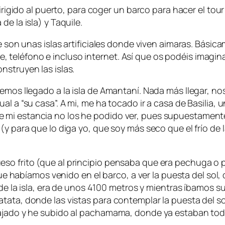
irigido al puerto, para coger un barco para hacer el tour 
e la isla) y Taquile.
ue son unas islas artificiales donde viven aimaras. Bás
 tele, teléfono e incluso internet. Así que os podéis ima
nstruyen las islas.
mos llegado a la isla de Amantaní. Nada más llegar, nos h
al a “su casa”. A mi, me ha tocado ir a casa de Basilia
 mi estancia no los he podido ver, pues supuestamen
(y para que lo diga yo, que soy más seco que el frío de
so frito (que al principio pensaba que era pechuga o 
 que habíamos venido en el barco, a ver la puesta del so
ta de la isla, era de unos 4100 metros y mientras íbamo
tata, donde las vistas para contemplar la puesta del so
ajado y he subido al pachamama, donde ya estaban todos 