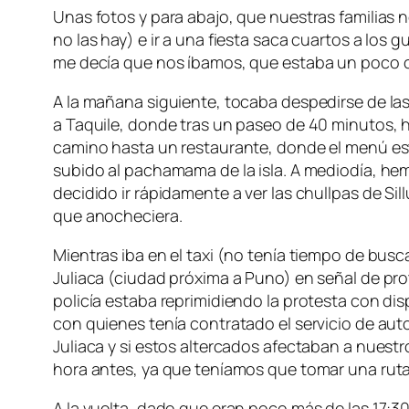
Unas fotos y para abajo, que nuestras familias 
no las hay) e ir a una fiesta saca cuartos a los g
me decía que nos íbamos, que estaba un poco 
A la mañana siguiente, tocaba despedirse de las 
a Taquile, donde tras un paseo de 40 minutos,
camino hasta un restaurante, donde el menú est
subido al pachamama de la isla. A mediodía, hemo
decidido ir rápidamente a ver las chullpas de Si
que anocheciera.
Mientras iba en el taxi (no tenía tiempo de bus
Juliaca (ciudad próxima a Puno) en señal de pr
policía estaba reprimidiendo la protesta con di
con quienes tenía contratado el servicio de autobú
Juliaca y si estos altercados afectaban a nuest
hora antes, ya que teníamos que tomar una ruta 
A la vuelta, dado que eran poco más de las 17:30