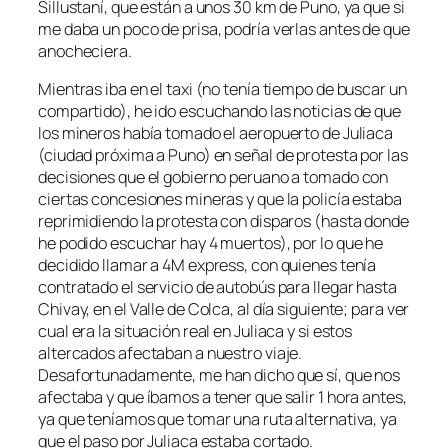
Sillustaní, que están a unos 30 km de Puno, ya que si
me daba un poco de prisa, podría verlas antes de que
anocheciera.
Mientras iba en el taxi (no tenía tiempo de buscar un
compartido), he ido escuchando las noticias de que
los mineros había tomado el aeropuerto de Juliaca
(ciudad próxima a Puno) en señal de protesta por las
decisiones que el gobierno peruano a tomado con
ciertas concesiones mineras y que la policía estaba
reprimidiendo la protesta con disparos (hasta donde
he podido escuchar hay 4 muertos), por lo que he
decidido llamar a 4M express, con quienes tenía
contratado el servicio de autobús para llegar hasta
Chivay, en el Valle de Colca, al día siguiente; para ver
cual era la situación real en Juliaca y si estos
altercados afectaban a nuestro viaje.
Desafortunadamente, me han dicho que sí, que nos
afectaba y que íbamos a tener que salir 1 hora antes,
ya que teníamos que tomar una ruta alternativa, ya
que el paso por Juliaca estaba cortado.