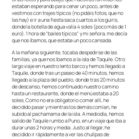
estaban esperando para cenar un poco, antes de
vestirnos con trajes típicos (no pidáis fotos, que no
las hay) e ir a una fiesta saca cuartos a los guiris,
donde la botella de agua valía 4 soles (poco más de 1
euro). 1 hora de “bailes típicos” y mi señora, me decía
que nos íbamos, que estaba un poco cansada.
A la mañana siguiente, tocaba despedirse de las
familias, ya que nos íbamos a la isla de Taquile. Otro
largo viaje en nuestro lento barco y hemos llegado a
Taquile, donde tras un paseo de 40 minutos, hemos
llegado a la plaza del pueblo, donde tras 20 minutos
de descanso, hemos continuado nuestro camino
hasta un restaurante, donde el menú estaba a 20
soles. Como no era obligatorio comer allí, he
decidido pasar y mientras los demás comían, he
subido al pachamama de la isla. A mediodía, hemos
salido de Taquile rumbo a Puno, en un viaje que iba a
durar unas 2 horas y media. Justo al llegar, he
decidido ir rápidamente a ver las chullpas de