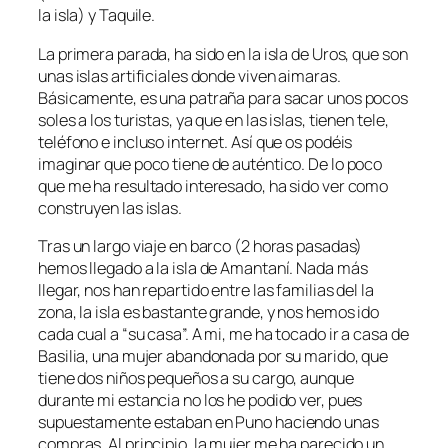
la isla) y Taquile.
La primera parada, ha sido en la isla de Uros, que son
unas islas artificiales donde viven aimaras.
Básicamente, es una patraña para sacar unos pocos
soles a los turistas, ya que en las islas, tienen tele,
teléfono e incluso internet. Así que os podéis
imaginar que poco tiene de auténtico. De lo poco
que me ha resultado interesado, ha sido ver como
construyen las islas.
Tras un largo viaje en barco (2 horas pasadas)
hemos llegado a la isla de Amantaní. Nada más
llegar, nos han repartido entre las familias del la
zona, la isla es bastante grande, y nos hemos ido
cada cual a “su casa”. A mi, me ha tocado ir a casa de
Basilia, una mujer abandonada por su marido, que
tiene dos niños pequeños a su cargo, aunque
durante mi estancia no los he podido ver, pues
supuestamente estaban en Puno haciendo unas
compras. Al principio, la mujer me ha parecido un