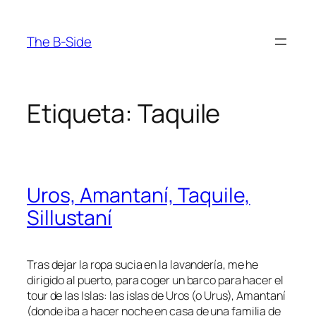
Saltar
al
The B-Side
contenido
Etiqueta:
Taquile
Uros, Amantaní, Taquile,
Sillustaní
Tras dejar la ropa sucia en la lavandería, me he
dirigido al puerto, para coger un barco para hacer el
tour de las Islas: las islas de Uros (o Urus), Amantaní
(donde iba a hacer noche en casa de una familia de