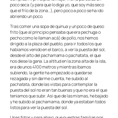
poco seca (y para que lo diga yo, que soy más seco
que el frío de la zona…), pero poco a poco se ha ido
abriendo un poco.
Tras comer una sopa de quinua y un poco de queso
frito (que al principio pensaba que era pechuga o
pecho como le llaman acá) de pollo, nos hemos
dirigido a la plaza del pueblo, para ir todos los que
habíamos venido en el barco, a ver la puesta del sol,
desde el alto del pachamama o pachatata, el que
nos diese la gana. La altitud en la zona alta de la isla,
era de unos 4100 metros y mientras íbamos
subiendo, la gente ha empezado a quedarse
rezagada y sin darme cuenta, he subido al
pachatata, donde las vistas para contemplar la
puesta del sol no eran tan buenas y que no era el que
teníamos que subir. Así que de las mismas, he bajado
y he subido al pachamama, donde ya estaban todos
listos para ver la puesta del sol.
Unas fotos y para abajo, que nuestras familias nos