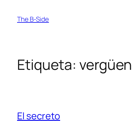
Saltar
al
The B-Side
contenido
Etiqueta:
vergüen
El secreto