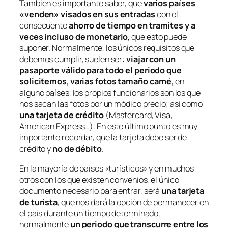
También es importante saber, que
varios países
«venden» visados en sus entradas
con el
consecuente
ahorro de tiempo en tramites y a
veces incluso de monetario
, que esto puede
suponer. Normalmente, los únicos requisitos que
debemos cumplir, suelen ser:
viajar con un
pasaporte válido para todo el periodo que
solicitemos
,
varias fotos tamaño carné
, en
alguno países, los propios funcionarios son los que
nos sacan las fotos por un módico precio; así como
una tarjeta de crédito
(Mastercard, Visa,
American Express…). En este último punto es muy
importante recordar, que la tarjeta debe ser de
crédito y
no de débito
.
En la mayoría de países «turísticos» y en muchos
otros con los que existen convenios, el único
documento necesario para entrar, será
una tarjeta
de turista
, que nos dará la opción de permanecer en
el país durante un tiempo determinado,
normalmente
un periodo que transcurre entre los