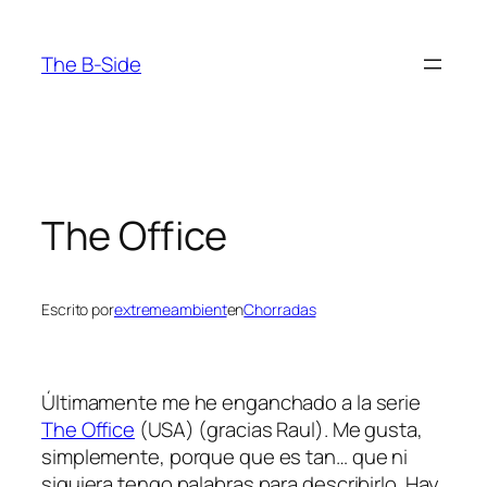
Saltar
al
The B-Side
contenido
The Office
Escrito por
extremeambient
en
Chorradas
Últimamente me he enganchado a la serie
The Office
(USA) (gracias Raul). Me gusta,
simplemente, porque que es tan… que ni
siquiera tengo palabras para describirlo. Hay