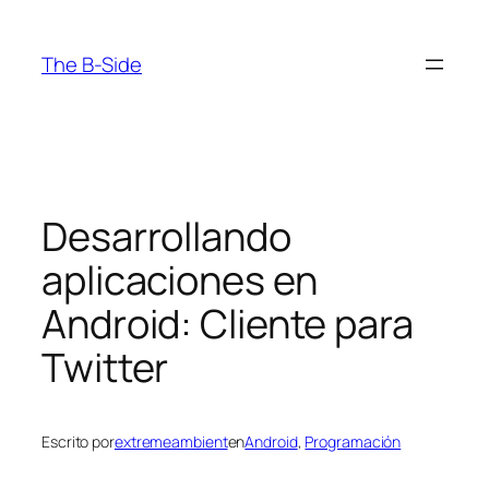
Saltar
al
The B-Side
contenido
Desarrollando
aplicaciones en
Android: Cliente para
Twitter
Escrito por
extremeambient
en
Android
, 
Programación