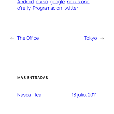
Android
curso
google
nexus one
o’reilly
Programación
twitter
←
The Office
Tokyo
→
MÁS ENTRADAS
13 julio, 2011
Nasca – Ica