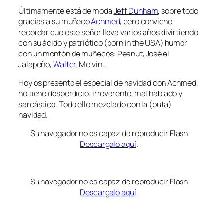
Últimamente está de moda
Jeff Dunham
, sobre todo
gracias a su muñeco
Achmed
, pero conviene
recordar que este señor lleva varios años divirtiendo
con su ácido y patriótico (born in the USA) humor
con un montón de muñecos: Peanut, José el
Jalapeño,
Walter
, Melvin…
Hoy os presento el especial de navidad con Achmed,
no tiene desperdicio: irreverente, mal hablado y
sarcástico. Todo ello mezclado con la (puta)
navidad.
Su navegador no es capaz de reproducir Flash
Descargalo aquí
.
Su navegador no es capaz de reproducir Flash
Descargalo aquí
.