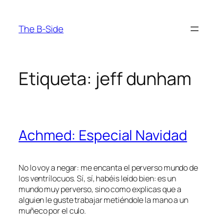
Saltar
al
The B-Side
contenido
Etiqueta:
jeff dunham
Achmed: Especial Navidad
No lo voy a negar: me encanta el perverso mundo de
los ventrílocuos. Sí, sí, habéis leído bien: es un
mundo muy perverso, sino como explicas que a
alguien le guste trabajar metiéndole la mano a un
muñeco por el culo.