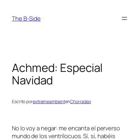
Saltar
al
The B-Side
contenido
Achmed: Especial
Navidad
Escrito por
extremeambient
en
Chorradas
No lo voy a negar: me encanta el perverso
mundo de los ventrílocuos. Sí, sí, habéis