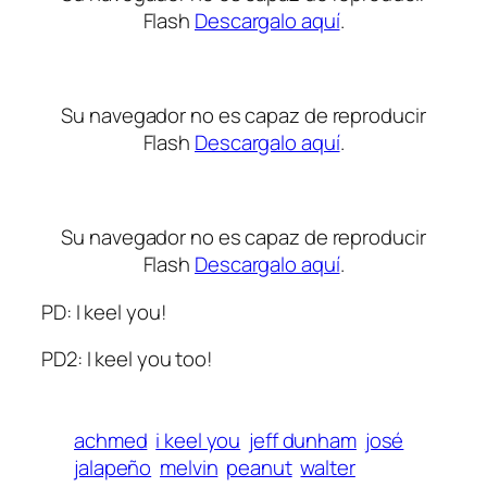
Flash
Descargalo aquí
.
Su navegador no es capaz de reproducir
Flash
Descargalo aquí
.
Su navegador no es capaz de reproducir
Flash
Descargalo aquí
.
PD: I keel you!
PD2: I keel you too!
achmed
i keel you
jeff dunham
josé
jalapeño
melvin
peanut
walter