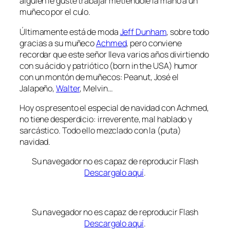
alguien le guste trabajar metiéndole la mano a un
muñeco por el culo.
Últimamente está de moda
Jeff Dunham
, sobre todo
gracias a su muñeco
Achmed
, pero conviene
recordar que este señor lleva varios años divirtiendo
con su ácido y patriótico (born in the USA) humor
con un montón de muñecos: Peanut, José el
Jalapeño,
Walter
, Melvin…
Hoy os presento el especial de navidad con Achmed,
no tiene desperdicio: irreverente, mal hablado y
sarcástico. Todo ello mezclado con la (puta)
navidad.
Su navegador no es capaz de reproducir Flash
Descargalo aquí
.
Su navegador no es capaz de reproducir Flash
Descargalo aquí
.