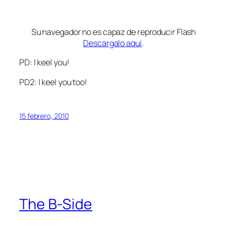
Su navegador no es capaz de reproducir Flash
Descargalo aquí
.
PD: I keel you!
PD2: I keel you too!
15 febrero, 2010
The B-Side