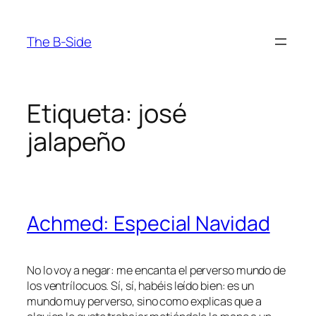
Saltar
al
The B-Side
contenido
Etiqueta:
josé
jalapeño
Achmed: Especial Navidad
No lo voy a negar: me encanta el perverso mundo de
los ventrílocuos. Sí, sí, habéis leído bien: es un
mundo muy perverso, sino como explicas que a