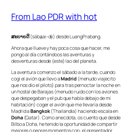
From Lao PDR with hot
ສະບາຍດີ
(sába̖ai-di̖i) desde LuangPrabang.
Ahora que llueve y hay poca cosa que hacer, me
pongo al día contándoos las aventuras y
desventuras desde (este) lao del planeta.
La aventura comenzo el sábado a la tarde, cuando
cogí el avión que llevo a
Madrid
(menudo viajecito
que nos dio el piloto) para tras pernoctar la noche en
un hostal de Barajas (menudo ruido con los aviones
que despegaban y el pub que había debajo de mi
habitación) coger el avión que me llevaría desde
Madrid a
Bangkok
(Thailandia) haciendo escala en
Doha
(Qatar). Como anecdota, os cuento que desde
Bilbo a Doha, he tenido la oportunidad de compartir
mejores o peores momentos con: el presentador