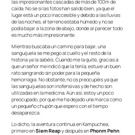
las impresionantes cascadas de más de 100m de
caída. No se si las fotos han salido bien, ya que el
lugar está un poco inaccesible y debido a las lluvias
de las noches, el terreno estaba húmedo y no se
podía bajar a la zona de abajo, donde al parecer todo
es mucho más impresionante.
Mientras buscaba un camino para bajar, una
sanguijuela se me pego al cuello y el resto de la
historia ya la sabéis. Cuando me la quite, gracias a
que un señor me indicó que la tenía, estuve un buen
rato sangrando sin poder para la pequeña
hemorragia. No obstante, no os preocupéis ya que
las sanguijuelas son inofensivas y de hecho son
utilizadas en la medicina. Aún así, estoy un poco
preocupado, por que me ha dejado una marca como
un pequeño chupón que espero con el tiempo
desaparezca.
Lo dicho, la aventura continua en Kampuchea,
primero en
Siem Reap
y después en
Phonm Pehn
.