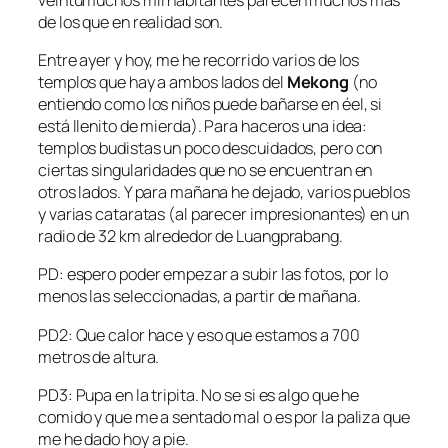
de los que en realidad son.
Entre ayer y hoy, me he recorrido varios de los
templos que hay a ambos lados del
Mekong
(no
entiendo como los niños puede bañarse en éel, si
está llenito de mierda). Para haceros una idea:
templos budistas un poco descuidados, pero con
ciertas singularidades que no se encuentran en
otros lados. Y para mañana he dejado, varios pueblos
y varias cataratas (al parecer impresionantes) en un
radio de 32 km alrededor de Luangprabang.
PD: espero poder empezar a subir las fotos, por lo
menos las seleccionadas, a partir de mañana.
PD2: Que calor hace y eso que estamos a 700
metros de altura.
PD3: Pupa en la tripita. No se si es algo que he
comido y que me a sentado mal o es por la paliza que
me he dado hoy a pie.