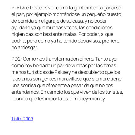
PD: Que triste es ver como la gente intenta ganarse
el pan, por ejemplo montándose un pequeño puesto
de comida en el garaje de su casa, y no poder
ayudarle ya que muchas veces, las condiciones
higienicas son bastante malas. Por poder, si que
podría, pero como ya he tenido dos avisos, prefiero
no arriesgar.
PD2: Como nos transforma don dinero. Tanto ayer
como hoy he dado un par de vueltas por las zonas
menos turísticas de Pakse y he descubierto que los
laosianos son gentes maravillosa que siempre tiene
una sonrisa que ofrecerte a pesar de que no nos
entendamos. En cambio los que viven de los turistas,
lo único que les importa es el money-money.
1 julio, 2009