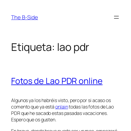
Saltar
al
The B-Side
contenido
Etiqueta:
lao pdr
Fotos de Lao PDR online
Algunos ya los habréis visto, pero por si acaso os
comento que ya está
onlain
todas las fotos de Lao
PDR que he sacado estas pasadas vacaciones.
Espero que os gusten.
En breve, donde breve puede ser un mes, empezaré