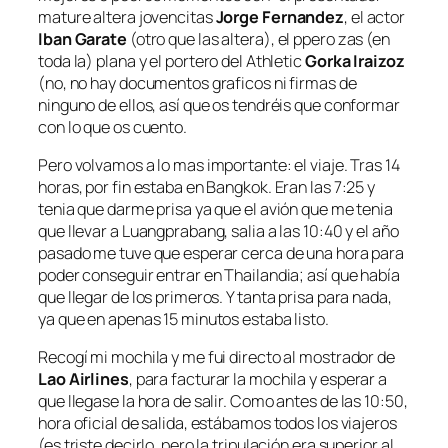
mature altera jovencitas
Jorge Fernandez
, el actor
Iban Garate
(otro que las altera), el ppero zas (en
toda la) plana y el portero del Athletic
Gorka Iraizoz
(no, no hay documentos graficos ni firmas de
ninguno de ellos, así que os tendréis que conformar
con lo que os cuento.
Pero volvamos a lo mas importante: el viaje. Tras 14
horas, por fin estaba en Bangkok. Eran las 7:25 y
tenia que darme prisa ya que el avión que me tenia
que llevar a Luangprabang, salia a las 10:40 y el año
pasado me tuve que esperar cerca de una hora para
poder conseguir entrar en Thailandia; así que había
que llegar de los primeros. Y tanta prisa para nada,
ya que en apenas 15 minutos estaba listo.
Recogí mi mochila y me fui directo al mostrador de
Lao Airlines
, para facturar la mochila y esperar a
que llegase la hora de salir. Como antes de las 10:50,
hora oficial de salida, estábamos todos los viajeros
(es triste decirlo, pero la tripulación era superior al