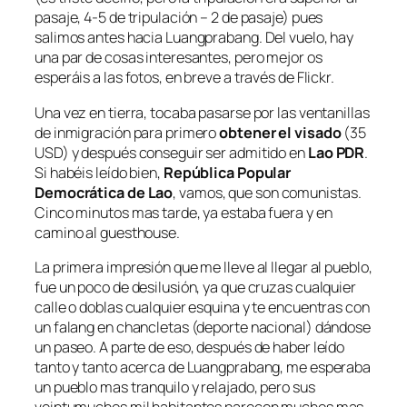
pasaje, 4-5 de tripulación – 2 de pasaje) pues
salimos antes hacia Luangprabang. Del vuelo, hay
una par de cosas interesantes, pero mejor os
esperáis a las fotos, en breve a través de Flickr.
Una vez en tierra, tocaba pasarse por las ventanillas
de inmigración para primero
obtener el visado
(35
USD) y después conseguir ser admitido en
Lao PDR
.
Si habéis leído bien,
República Popular
Democrática de Lao
, vamos, que son comunistas.
Cinco minutos mas tarde, ya estaba fuera y en
camino al guesthouse.
La primera impresión que me lleve al llegar al pueblo,
fue un poco de desilusión, ya que cruzas cualquier
calle o doblas cualquier esquina y te encuentras con
un falang en chancletas (deporte nacional) dándose
un paseo. A parte de eso, después de haber leído
tanto y tanto acerca de Luangprabang, me esperaba
un pueblo mas tranquilo y relajado, pero sus
veintumuchos mil habitantes parecen muchos mas