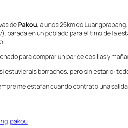
evas de
Pakou
, a unos 25km de Luangprabang. E
v), parada en un poblado para el timo de la es
o.
chado para comprar un par de cosillas y mañan
i estuvierais borrachos, pero sin estarlo: to
iempre me estafan cuando contrato una salid
ang
pakou