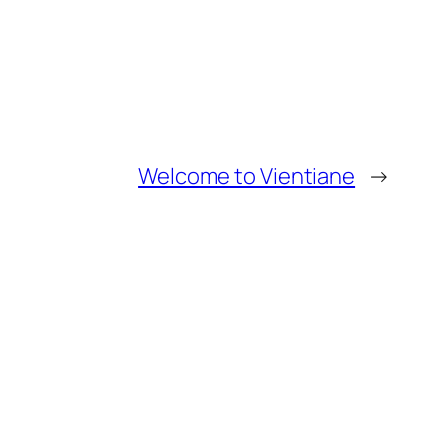
Welcome to Vientiane
→