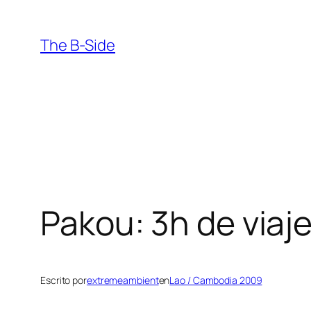
Saltar
al
The B-Side
contenido
Pakou: 3h de viaje
Escrito por
extremeambient
en
Lao / Cambodia 2009